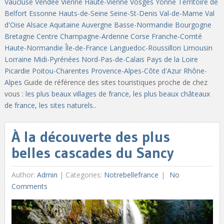
Vaucluse
Vendée
Vienne
Haute-Vienne
Vosges
Yonne
Territoire de
Belfort
Essonne
Hauts-de-Seine
Seine-St-Denis
Val-de-Marne
Val
d'Oise
Alsace
Aquitaine
Auvergne
Basse-Normandie
Bourgogne
Bretagne
Centre
Champagne-Ardenne
Corse
Franche-Comté
Haute-Normandie
Île-de-France
Languedoc-Roussillon
Limousin
Lorraine
Midi-Pyrénées
Nord-Pas-de-Calais
Pays de la Loire
Picardie
Poitou-Charentes
Provence-Alpes-Côte d'Azur
Rhône-
Alpes
Guide de référence des sites touristiques proche de chez
vous :
les plus beaux villages de france
,
les plus beaux châteaux
de france
,
les sites naturels
..
À la découverte des plus
belles cascades du Sancy
Author:
Admin
|
Categories:
Notrebellefrance
No
Comments