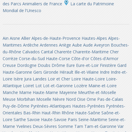
des Parcs Animaliers de France
La carte du Patrimoine
Mondial de l'Unesco
Ain
Aisne
Allier
Alpes-de-Haute-Provence
Hautes-Alpes
Alpes-
Maritimes
Ardèche
Ardennes
Ariège
Aube
Aude
Aveyron
Bouches-
du-Rhône
Calvados
Cantal
Charente
Charente-Maritime
Cher
Corrèze
Corse-du-Sud
Haute-Corse
Côte-d'or
Côtes-d'Armor
Creuse
Dordogne
Doubs
Drôme
Eure
Eure-et-Loir
Finistère
Gard
Haute-Garonne
Gers
Gironde
Hérault
Ille-et-Vilaine
Indre
Indre-et-
Loire
Isère
Jura
Landes
Loir et Cher
Loire
Haute-Loire
Loire-
Atlantique
Loiret
Lot
Lot-et-Garonne
Lozère
Maine-et-Loire
Manche
Marne
Haute-Marne
Mayenne
Meurthe-et-Moselle
Meuse
Morbihan
Moselle
Nièvre
Nord
Oise
Orne
Pas-de-Calais
Puy-de-Dôme
Pyrénées-Atlantiques
Hautes-Pyrénées
Pyrénées-
Orientales
Bas-Rhin
Haut-Rhin
Rhône
Haute-Saône
Saône-et-
Loire
Sarthe
Savoie
Haute-Savoie
Paris
Seine-Maritime
Seine-et-
Marne
Yvelines
Deux-Sèvres
Somme
Tarn
Tarn-et-Garonne
Var