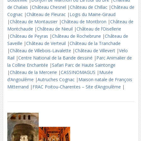
de Chalais
|
Château Chesnel
|
Château de Chillac
|
Château de
Cognac
|
Château de Fleurac
|
Logis du Maine-Giraud
|
Château de Montausier
|
Château de Montbron
|
Château de
Montchaude
|
Château de Nieuil
|
Château de l’Oisellerie
|
Château de Peyras
|
Château de Rochebrune
|
Château de
Saveille
|
Château de Verteuil
|
Château de la Tranchade
|
Château de Villebois-Lavalette
|
Château de Villevert
|
Velo
Rail
|
Centre National de la Bande dessiné
|
Parc Animalier de
la Colline Enchantée
|
Safari Parc de Haute Saintonge
|
Château de la Mercerie
|
CASSINOMAGUS
|
Musée
d’Angoulême
|
Autruches Cognac
|
Maison natale de François
Mitterrand
|
FRAC Poitou-Charentes – Site d’Angoulême
|