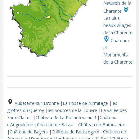
Naturels de la
Charente
Les plus
beaux villages
de la Charente
Châteaux
et
Monuments
de la Charente
Aubeterre-sur-Dronne
|
La Fosse de l’Ermitage
|
les
grottes du Quéroy
|
les Sources de la Touvre
|
La vallée des
Eaux-Claires
|
Château de La Rochefoucauld
|
Château
d’Angoulême
|
Château de Balzac
|
Château de Barbezieux
|
Château de Bayers
|
Château de Beauregard
|
Château de
Bouteville
|
Donjon de Marthon ou La tour du Bre
|
Château