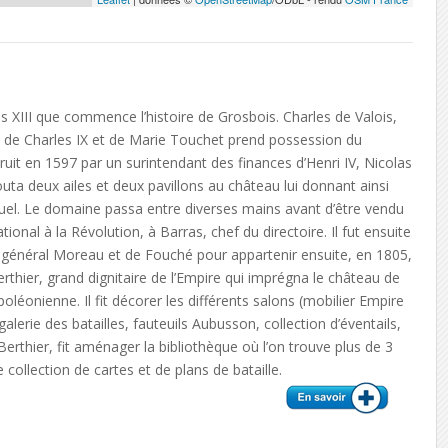
s XIII que commence l’histoire de Grosbois. Charles de Valois,
é de Charles IX et de Marie Touchet prend possession du
uit en 1597 par un surintendant des finances d’Henri IV, Nicolas
jouta deux ailes et deux pavillons au château lui donnant ainsi
uel. Le domaine passa entre diverses mains avant d’être vendu
onal à la Révolution, à Barras, chef du directoire. Il fut ensuite
u général Moreau et de Fouché pour appartenir ensuite, en 1805,
rthier, grand dignitaire de l’Empire qui imprégna le château de
oléonienne. Il fit décorer les différents salons (mobilier Empire
galerie des batailles, fauteuils Aubusson, collection d’éventails,
Berthier, fit aménager la bibliothèque où l’on trouve plus de 3
 collection de cartes et de plans de bataille.