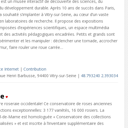
est un musée interactif de découverte des sciences, du
du développement durable. Après 10 ans de succès dans Paris,
 souhaité s’implanter à Vitry-sur-Seine, au cœur d’un vaste
e en laboratoires de recherche. Il propose des expositions
omposées d’expériences scientifiques, un espace multimédia
et des activités pédagogiques encadrées. Petits et grands sont
xpérimenter et les manipuler : déclencher une tornade, accrocher
mur, faire rouler une roue carrée…
te Internet
|
Contribution
ue Henri Barbusse, 94400 Vitry-sur-Seine |
48.793240 2.393034
ne
ère roseraie occidentale! Ce conservatoire de roses anciennes
ections exceptionnelles: 3 177 variétés, 16 000 rosiers. La
l-de-Marne est homologuée « Conservatoire des collections
alisées » et est inscrite à l’inventaire supplémentaire des