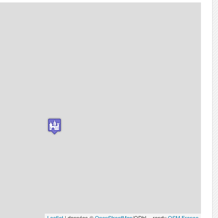
Leaflet
| données ©
OpenStreetMap
/ODbL - rendu
OSM France