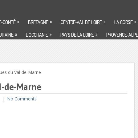
»
»
»
»
E-COMTÉ
BRETAGNE
CENTRE-VAL DE LOIRE
LA CORSE
»
»
»
ITAINE
L’OCCITANIE
PAYS DE LA LOIRE
PROVENCE-ALPE
ues du Val-de-Marne
al-de-Marne
No Comments