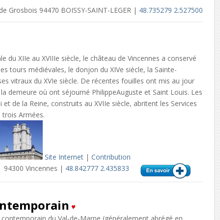
de Grosbois 94470 BOISSY-SAINT-LEGER |
48.735279 2.527500
le du XIIe au XVIIIe siècle, le château de Vincennes a conservé
es tours médiévales, le donjon du XIVe siècle, la Sainte-
es vitraux du XVIe siècle. De récentes fouilles ont mis au jour
e la demeure où ont séjourné PhilippeAuguste et Saint Louis. Les
i et de la Reine, construits au XVIIe siècle, abritent les Services
s trois Armées.
Site Internet
|
Contribution
94300 Vincennes |
48.842777 2.435833
ontemporain
t contemporain du Val-de-Marne (généralement abrégé en