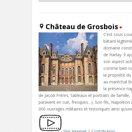
Château de Grosbois
C’est sous Loui
bâtard légitim
domaine constr
de Harlay. Il a
son aspect act
comme bien nati
la propriété d
au maréchal Be
la présence nap
de Jacob Frères, tableaux et portraits de famille, 
paravent en cuir, fresques…). Son fils, Napoléon 
000 ouvrages militaires et historiques ainsi qu’une
Site Internet
|
Contribution