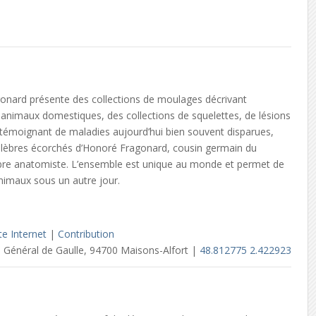
nard présente des collections de moulages décrivant
 animaux domestiques, des collections de squelettes, de lésions
 témoignant de maladies aujourd’hui bien souvent disparues,
célèbres écorchés d’Honoré Fragonard, cousin germain du
èbre anatomiste. L’ensemble est unique au monde et permet de
animaux sous un autre jour.
te Internet
|
Contribution
 Général de Gaulle, 94700 Maisons-Alfort |
48.812775 2.422923