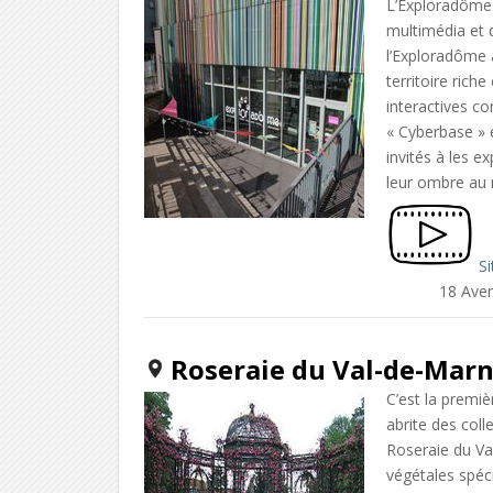
L’Exploradôme 
multimédia et 
l’Exploradôme a
territoire rich
interactives c
« Cyberbase » 
invités à les e
leur ombre au 
Si
18 Aven
Roseraie du Val-de-Mar
C’est la premi
abrite des coll
Roseraie du Va
végétales spéci