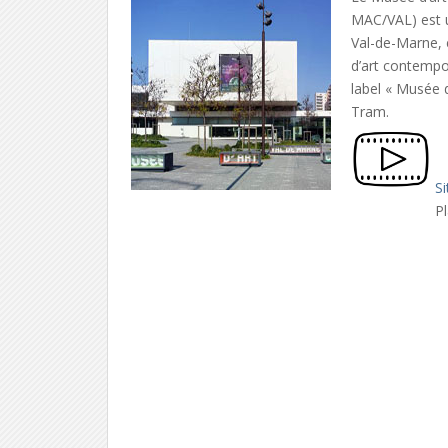
MAC/VAL) est u
Val-de-Marne, 
d’art contempo
label « Musée d
Tram.
Si
Pl