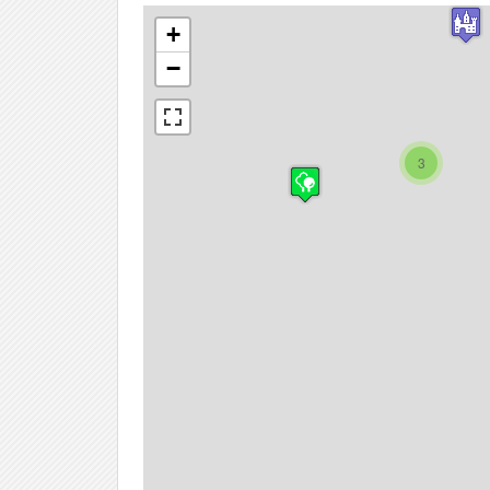
+
−
3