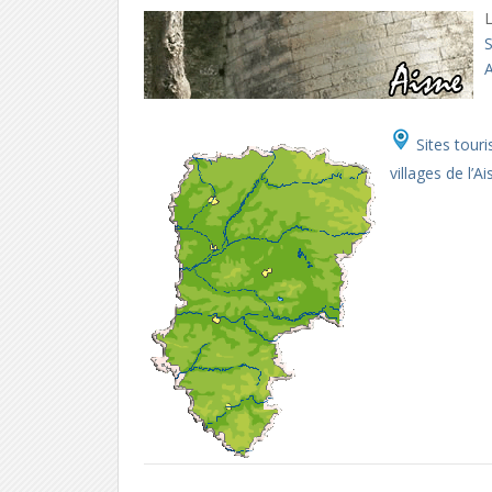
L
Sites touri
villages de l’A