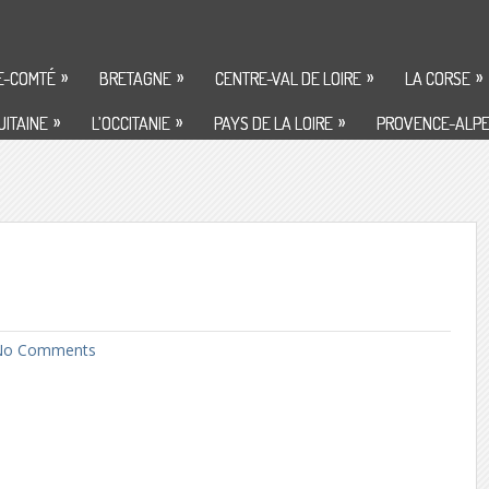
»
»
»
»
E-COMTÉ
BRETAGNE
CENTRE-VAL DE LOIRE
LA CORSE
»
»
»
ITAINE
L’OCCITANIE
PAYS DE LA LOIRE
PROVENCE-ALPE
o Comments