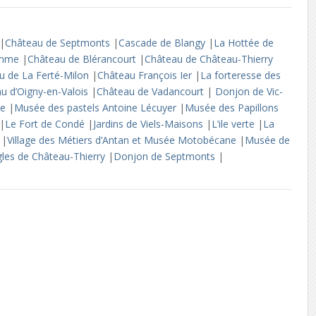
|
Château de Septmonts
|
Cascade de Blangy
|
La Hottée de
Somme
|
Château de Blérancourt
|
Château de Château-Thierry
u de La Ferté-Milon
|
Château François Ier
|
La forteresse des
u d’Oigny-en-Valois
|
Château de Vadancourt
|
Donjon de Vic-
ne
|
Musée des pastels Antoine Lécuyer
|
Musée des Papillons
|
Le Fort de Condé
|
Jardins de Viels-Maisons
|
L’ile verte
|
La
e
|
Village des Métiers d’Antan et Musée Motobécane
|
Musée de
gles de Château-Thierry
|
Donjon de Septmonts
|