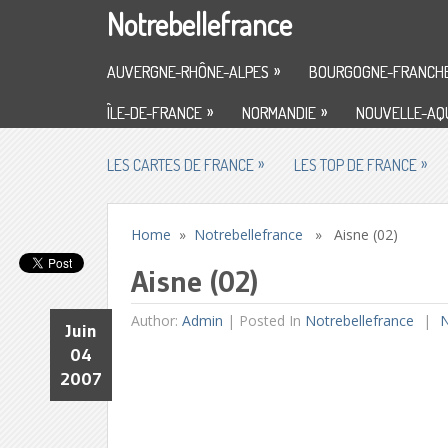
Notrebellefrance
»
AUVERGNE-RHÔNE-ALPES
BOURGOGNE-FRANCH
»
»
ÎLE-DE-FRANCE
NORMANDIE
NOUVELLE-AQU
»
»
LES CARTES DE FRANCE
LES TOP DE FRANCE
Home
»
Notrebellefrance
» Aisne (02)
Aisne (02)
Author:
Admin
|
Posted In
Notrebellefrance
N
Juin
04
2007