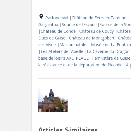
Parfondeval
|
Château de Fère-en-Tardenois
Gargantua
|
Source de l’Escaut
|
Source de la 
|
Château de Condé
|
Château de Coucy
|
Châtea
Ducs de Guise
|
Château de Montgobert
|
Châtea
sur-Aisne
|
Maison natale – Musée de La Fontai
|
Les Ateliers de l’Abeille
|
La Caverne du Dragon
base de loisirs AXO PLAGE
|
Familistère de Guis
la résistance et de la déportation de Picardie
|
Ai
Articles Similaires