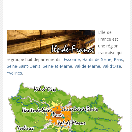
L’Île-de-
France est
une région
française qui
regroupe huit départements :
Essonne
,
Hauts-de-Seine
,
Paris
,
Seine-Saint-Denis
,
Seine-et-Marne
,
Val-de-Marne
,
Val-d’Oise
,
Yvelines
.