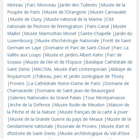
Moreau
|
Parc Monceau
|
Jardin des Tuileries
|
Musée de la
Poupée de Paris
|
Musée de l’Orangerie
|
Musée Carnavalet
|
Musée de Cluny
|
Musée national de la Marine
|
Cité
nationale de l’histoire de l’immigration
|
Paris Canal
|
Musée
Maillol
|
Musée Marmottan Monet
|
Sainte-Chapelle
|
Jardin du
Luxembourg
|
Musée d’Archéologie Nationale
|
Forêt de Saint
Germain en Laye
|
Domaine et Parc de Saint-Cloud
|
Parc La
Vallée aux Loups
|
Musée et Jardins Albert-Kahn
|
Parc de
Sceaux
|
Musée de l’Air et de l’Espace
|
Basilique Cathédrale de
Saint Denis
|
MAC/VAL Musée d’art contemporain
|
Abbaye de
Royaumont
|
Château, parc et jardin zoologique de Thoiry
|
Provins
|
La Cathédrale Notre-Dame de Paris
|
Domaine de
Chamarande
|
Domaine de Saint-Jean-de-Beauregard
|
Galeries Nationales du Grand Palais
|
Tour Montparnasse
|
Arche de la Défense
|
Musée Rodin de Meudon
|
Maison de
la Pêche et de la Nature
|
Musée français de la carte à jouer
|
Musée de la Grande Guerre du pays de Meaux
|
Musée de la
Gendarmerie nationale
|
Roseraie de Provins
|
Musée d’art et
d’histoire de Saint-Denis
|
Musée archéologique du Val-d’Oise