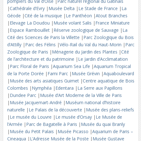
pompiers du Val d’Oise
|
Parc naturel régional du Gâtinais
|
Cathédrale d’Evry
|
Musée Delta
|
Le Stade de France
|
La
Géode
|
Cité de la musique
|
Le Panthéon
|
Atout Branches
|
Elevage La Doudou
|
Musée volant Salis
|
France Miniature
|
Espace Rambouillet
|
Réserve zoologique de Sauvage
|
La
Cité des Sciences de Paris la Villette
|
Parc Zoologique du Bois
d’Attilly
|
Parc des Félins
|
Vélo-Rail du Val du Haut-Morin
|
Parc
Zoologique de Paris
|
Ménagerie du Jardin des Plantes
|
Cité
de l’architecture et du patrimoine
|
Le Jardin d’Acclimatation
|
Parc Floral de Paris
|
Aquarium Sea Life
|
Aquarium Tropical
de la Porte Dorée
|
Fami Parc
|
Musée Grévin
|
Aquaboulevard
|
Musée des arts asiatiques Guimet
|
Centre aquatique de Bois
Colombes
|
Nymphéa
|
Edentara
|
La Serre aux Papillons
|
Dundee Parc
|
Musée d’Art Moderne de la Ville de Paris
|
Musée Jacquemart-André
|
Muséum national d’histoire
naturelle
|
Le Palais de la découverte
|
Musée des plans-reliefs
|
Le musée du Louvre
|
Le musée d’Orsay
|
Le Musée de
l’Armée
|
Parc de Bagatelle à Paris
|
Musée du quai Branly
|
Musée du Petit Palais
|
Musée Picasso
|
Aquarium de Paris –
Cineaqua
|
L’Adresse Musée de la Poste
|
Musée Gustave