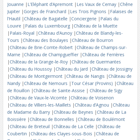
Jouanne
|
L’Eléphant d’Apremont
|
Les Vaux de Cernay
|
Chêne
Jupiter
|
Gorges de Franchard
|
Les Trois Pignons
|
Falaises de
l’Hautil
|
Château de Bagatelle
|
Conciergerie
|
Palais du
Louvre
|
Palais du Luxembourg
|
Château de la Muette
|
Palais-Royal
|
Château d’Aunoy
|
Château de Blandy-les-
Tours
|
Château des Boulayes
|
Château de Bourron
|
Château de Brie-Comte-Robert
|
Château de Champs-sur-
Marne
|
Château de Champgueffier
|
Château de Ferrières
|
Château de la Grange-le-Roy
|
Château de Guermantes
|
Château du Houssoy
|
Château du Jard
|
Château de Jossigny
|
Château de Montgermont
|
Château de Nangis
|
Château de
Nandy
|
Château de Nemours
|
Tour César (Provins)
|
Château
de Rouillon
|
Château de Sainte-Assise
|
Château de Sigy
|
Château de Vaux-le-Vicomte
|
Château de Voisenon
|
Château de Villiers-les-Maillets
|
Château d’Agnou
|
Château
de Madame du Barry
|
Château de Beynes
|
Château de La
Boissière
|
Château de Bonnelles
|
Château de Boulémont
|
Château de Breteuil
|
Château de La Celle
|
Château de
Coubertin
|
Château des Clayes-sous-Bois
|
Château de