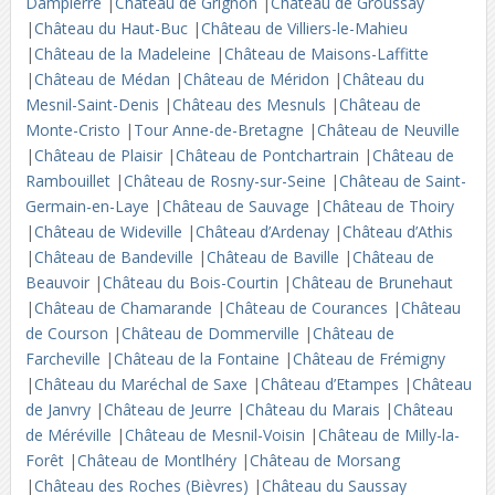
Dampierre
|
Château de Grignon
|
Château de Groussay
|
Château du Haut-Buc
|
Château de Villiers-le-Mahieu
|
Château de la Madeleine
|
Château de Maisons-Laffitte
|
Château de Médan
|
Château de Méridon
|
Château du
Mesnil-Saint-Denis
|
Château des Mesnuls
|
Château de
Monte-Cristo
|
Tour Anne-de-Bretagne
|
Château de Neuville
|
Château de Plaisir
|
Château de Pontchartrain
|
Château de
Rambouillet
|
Château de Rosny-sur-Seine
|
Château de Saint-
Germain-en-Laye
|
Château de Sauvage
|
Château de Thoiry
|
Château de Wideville
|
Château d’Ardenay
|
Château d’Athis
|
Château de Bandeville
|
Château de Baville
|
Château de
Beauvoir
|
Château du Bois-Courtin
|
Château de Brunehaut
|
Château de Chamarande
|
Château de Courances
|
Château
de Courson
|
Château de Dommerville
|
Château de
Farcheville
|
Château de la Fontaine
|
Château de Frémigny
|
Château du Maréchal de Saxe
|
Château d’Etampes
|
Château
de Janvry
|
Château de Jeurre
|
Château du Marais
|
Château
de Méréville
|
Château de Mesnil-Voisin
|
Château de Milly-la-
Forêt
|
Château de Montlhéry
|
Château de Morsang
|
Château des Roches (Bièvres)
|
Château du Saussay