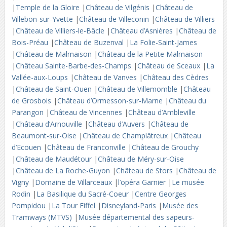
|
Temple de la Gloire
|
Château de Vilgénis
|
Château de
Villebon-sur-Yvette
|
Château de Villeconin
|
Château de Villiers
|
Château de Villiers-le-Bâcle
|
Château d’Asnières
|
Château de
Bois-Préau
|
Château de Buzenval
|
La Folie-Saint-James
|
Château de Malmaison
|
Château de la Petite Malmaison
|
Château Sainte-Barbe-des-Champs
|
Château de Sceaux
|
La
Vallée-aux-Loups
|
Château de Vanves
|
Château des Cèdres
|
Château de Saint-Ouen
|
Château de Villemomble
|
Château
de Grosbois
|
Château d’Ormesson-sur-Marne
|
Château du
Parangon
|
Château de Vincennes
|
Château d’Ambleville
|
Château d’Arnouville
|
Château d’Auvers
|
Château de
Beaumont-sur-Oise
|
Château de Champlâtreux
|
Château
d’Ecouen
|
Château de Franconville
|
Château de Grouchy
|
Château de Maudétour
|
Château de Méry-sur-Oise
|
Château de La Roche-Guyon
|
Château de Stors
|
Château de
Vigny
|
Domaine de Villarceaux
|
l’opéra Garnier
|
Le musée
Rodin
|
La Basilique du Sacré-Coeur
|
Centre Georges
Pompidou
|
La Tour Eiffel
|
Disneyland-Paris
|
Musée des
Tramways (MTVS)
|
Musée départemental des sapeurs-