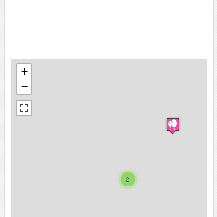
+
−
2