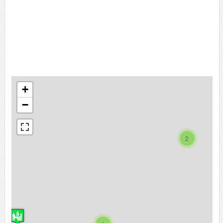
+
−
2