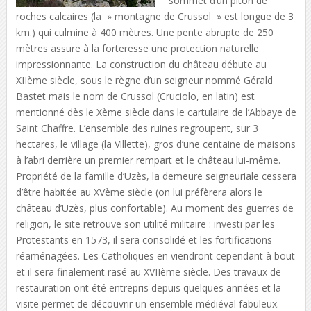
sommet d’un piton de
roches calcaires (la » montagne de Crussol » est longue de 3
km.) qui culmine à 400 mètres. Une pente abrupte de 250
mètres assure à la forteresse une protection naturelle
impressionnante. La construction du château débute au
XIIème siècle, sous le règne d’un seigneur nommé Gérald
Bastet mais le nom de Crussol (Cruciolo, en latin) est
mentionné dès le Xème siècle dans le cartulaire de l’Abbaye de
Saint Chaffre. L’ensemble des ruines regroupent, sur 3
hectares, le village (la Villette), gros d’une centaine de maisons
à l’abri derrière un premier rempart et le château lui-même.
Propriété de la famille d’Uzès, la demeure seigneuriale cessera
d’être habitée au XVème siècle (on lui préfèrera alors le
château d’Uzès, plus confortable). Au moment des guerres de
religion, le site retrouve son utilité militaire : investi par les
Protestants en 1573, il sera consolidé et les fortifications
réaménagées. Les Catholiques en viendront cependant à bout
et il sera finalement rasé au XVIIème siècle. Des travaux de
restauration ont été entrepris depuis quelques années et la
visite permet de découvrir un ensemble médiéval fabuleux.