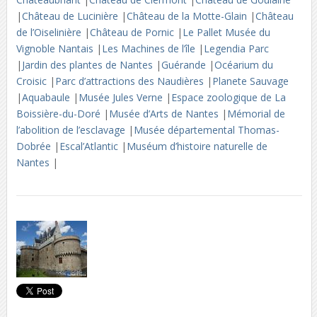
|
Château de Lucinière
|
Château de la Motte-Glain
|
Château
de l’Oiselinière
|
Château de Pornic
|
Le Pallet Musée du
Vignoble Nantais
|
Les Machines de l’île
|
Legendia Parc
|
Jardin des plantes de Nantes
|
Guérande
|
Océarium du
Croisic
|
Parc d’attractions des Naudières
|
Planete Sauvage
|
Aquabaule
|
Musée Jules Verne
|
Espace zoologique de La
Boissière-du-Doré
|
Musée d’Arts de Nantes
|
Mémorial de
l’abolition de l’esclavage
|
Musée départemental Thomas-
Dobrée
|
Escal’Atlantic
|
Muséum d’histoire naturelle de
Nantes
|