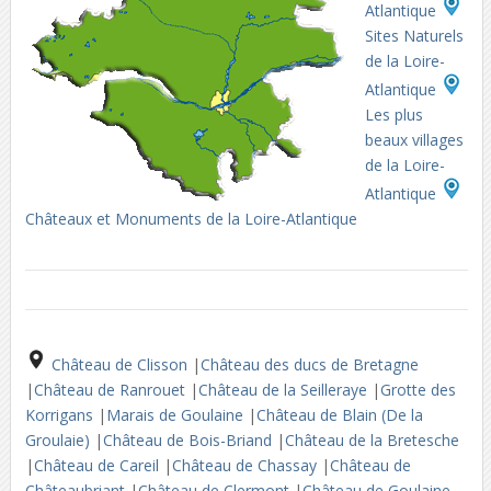
Atlantique
Sites Naturels
de la Loire-
Atlantique
Les plus
beaux villages
de la Loire-
Atlantique
Châteaux et Monuments de la Loire-Atlantique
Château de Clisson
|
Château des ducs de Bretagne
|
Château de Ranrouet
|
Château de la Seilleraye
|
Grotte des
Korrigans
|
Marais de Goulaine
|
Château de Blain (De la
Groulaie)
|
Château de Bois-Briand
|
Château de la Bretesche
|
Château de Careil
|
Château de Chassay
|
Château de
Châteaubriant
|
Château de Clermont
|
Château de Goulaine