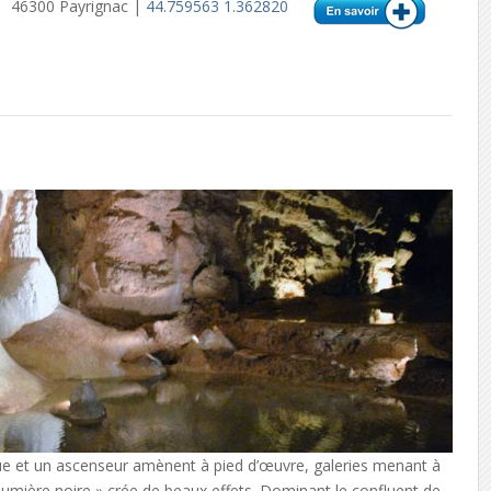
46300 Payrignac |
44.759563 1.362820
que et un ascenseur amènent à pied d’œuvre, galeries menant à
 « lumière noire » crée de beaux effets. Dominant le confluent de