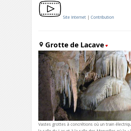
Site Internet
|
Contribution
Grotte de Lacave
Vastes grottes à concrétions où un train électri
la salle du Lac et à la salle des Merveilles où la