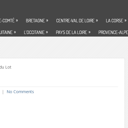
»
»
»
»
E-COMTÉ
BRETAGNE
CENTRE-VAL DE LOIRE
LA CORSE
»
»
»
ITAINE
L’OCCITANIE
PAYS DE LA LOIRE
PROVENCE-ALPE
du Lot
No Comments