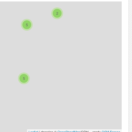
2
5
5
Leaflet
| données ©
OpenStreetMap
/ODbL - rendu
OSM France