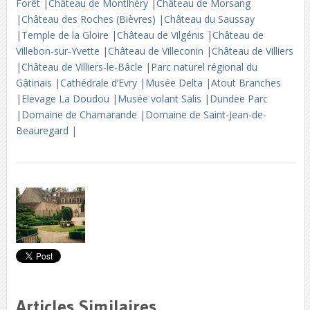
Forêt
|
Château de Montlhéry
|
Château de Morsang
|
Château des Roches (Bièvres)
|
Château du Saussay
|
Temple de la Gloire
|
Château de Vilgénis
|
Château de
Villebon-sur-Yvette
|
Château de Villeconin
|
Château de Villiers
|
Château de Villiers-le-Bâcle
|
Parc naturel régional du
Gâtinais
|
Cathédrale d’Evry
|
Musée Delta
|
Atout Branches
|
Elevage La Doudou
|
Musée volant Salis
|
Dundee Parc
|
Domaine de Chamarande
|
Domaine de Saint-Jean-de-
Beauregard
|
Articles Similaires