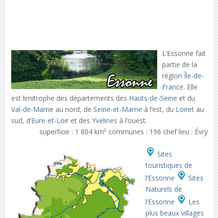
L’Essonne fait
partie de la
région
Île-de-
France
. Elle
est limitrophe des départements des
Hauts-de-Seine
et du
Val-de-Marne
au nord, de
Seine-et-Marne
à l’est, du
Loiret
au
sud, d’
Eure-et-Loir
et des
Yvelines
à l’ouest.
superficie : 1 804 km² communes : 196 chef lieu : Évry
Sites
touristiques de
l’Essonne
Sites
Naturels de
l’Essonne
Les
plus beaux villages