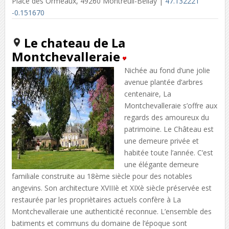
Place des Ormeaux, 49260 Montreuil-Bellay |
47.132221
-0.151670
Le chateau de La
Montchevalleraie
Nichée au fond d’une jolie
avenue plantée d’arbres
centenaire, La
Montchevalleraie s’offre aux
regards des amoureux du
patrimoine. Le Château est
une demeure privée et
habitée toute l’année. C’est
une élégante demeure
familiale construite au 18ème siècle pour des notables
angevins. Son architecture XVIIIè et XIXè siècle préservée est
restaurée par les propriètaires actuels confère à La
Montchevalleraie une authenticité reconnue. L’ensemble des
batiments et communs du domaine de l’époque sont