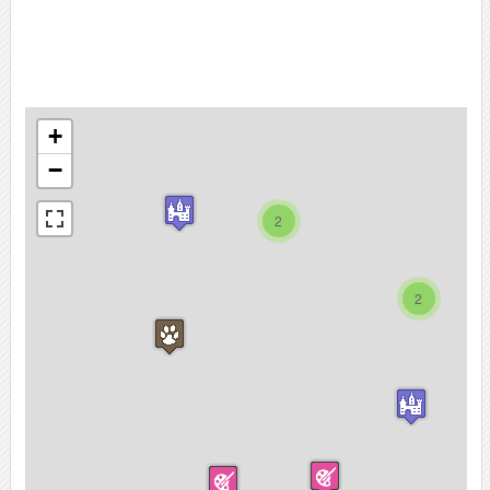
+
−
2
2