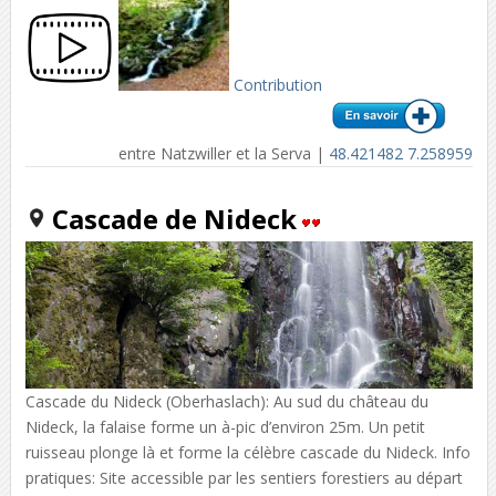
Contribution
entre Natzwiller et la Serva |
48.421482 7.258959
Cascade de Nideck
Cascade du Nideck (Oberhaslach): Au sud du château du
Nideck, la falaise forme un à-pic d’environ 25m. Un petit
ruisseau plonge là et forme la célèbre cascade du Nideck. Info
pratiques: Site accessible par les sentiers forestiers au départ