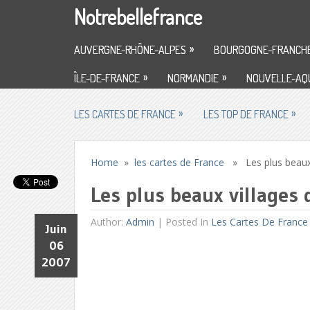
Notrebellefrance
»
AUVERGNE-RHÔNE-ALPES
BOURGOGNE-FRANCH
»
»
ÎLE-DE-FRANCE
NORMANDIE
NOUVELLE-AQU
»
»
LES CARTES DE FRANCE
LES TOP DE FRANCE
Home
»
les cartes de France
» Les plus beaux v
Les plus beaux villages 
Author:
Admin
|
Posted In
Les Cartes De France
Juin
06
2007