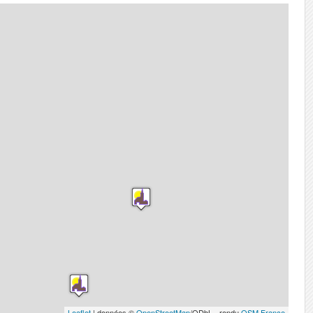
Leaflet
| données ©
OpenStreetMap
/ODbL - rendu
OSM France