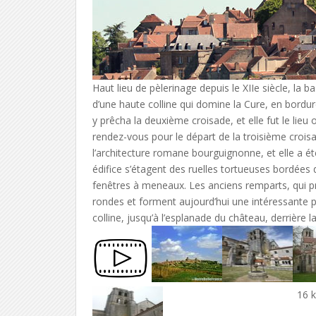
Haut lieu de pèlerinage depuis le XIIe siècle, la
d’une haute colline qui domine la Cure, en bordu
y prêcha la deuxième croisade, et elle fut le lie
rendez-vous pour le départ de la troisième croisa
l’architecture romane bourguignonne, et elle a ét
édifice s’étagent des ruelles tortueuses bordées d
fenêtres à meneaux. Les anciens remparts, qui pr
rondes et forment aujourd’hui une intéressante 
colline, jusqu’à l’esplanade du château, derrière la
16 