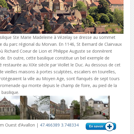
 basilique Ste Marie Madeleine à Vézelay se dresse au sommet
re du parc régional du Morvan. En 1146, St Bernard de Clairvaux
u où Richard Coeur de Lion et Philippe Auguste se donnèrent
de. En outre, cette basilique constitue un bel exemple de
é restaurée au XIXe siècle par Viollet le Duc. Au dessous de cet
e vieilles maisons à portes sculptées, escaliers en tourelles,
otégeaient la ville au Moyen Age, sont flanqués de sept tours
promenade qui monte depuis le champ de foire, au pied de la
 basilique.
km Ouest d’Avallon |
47.466389 3.748334