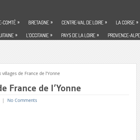
»
»
»
»
E-COMTÉ
BRETAGNE
CENTRE-VAL DE LOIRE
LA CORSE
»
»
»
ITAINE
L’OCCITANIE
PAYS DE LA LOIRE
PROVENCE-ALPE
illages de France de l’Yonne
de France de l’Yonne
No Comments