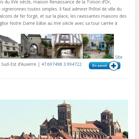
s du XVe siècle, maison Renaissance de la Toison d’Or,
igneronnes toutes simples. Il faut admirer l’hôtel de ville du
 balcons de fer forgé, et sur la place, les ravissantes maisons des
l’église Notre Dame bâtie au XVe siècle avec sa tour carrée à
Site
 Sud-Est d’Auxerre |
47.697498 3.994722