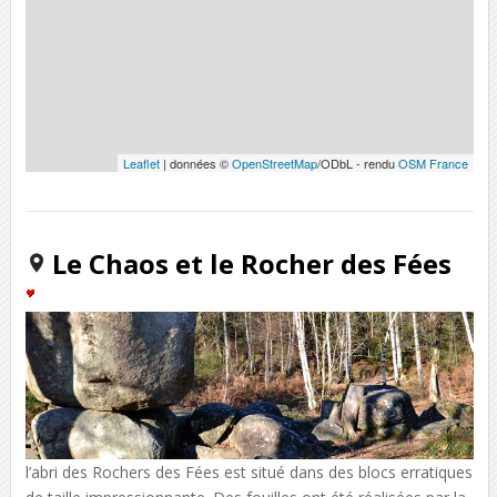
Leaflet
| données ©
OpenStreetMap
/ODbL - rendu
OSM France
Le Chaos et le Rocher des Fées
l’abri des Rochers des Fées est situé dans des blocs erratiques