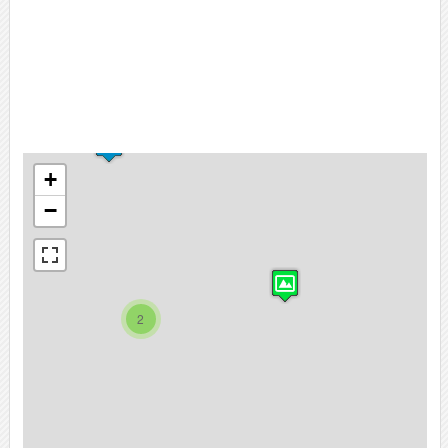
+
−
2