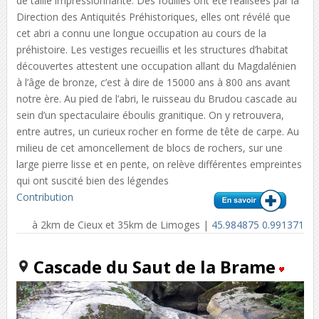
de taille impressionnante. Des fouilles ont été réalisées par la
Direction des Antiquités Préhistoriques, elles ont révélé que
cet abri a connu une longue occupation au cours de la
préhistoire. Les vestiges recueillis et les structures d’habitat
découvertes attestent une occupation allant du Magdalénien
à l’âge de bronze, c’est à dire de 15000 ans à 800 ans avant
notre ère. Au pied de l’abri, le ruisseau du Brudou cascade au
sein d’un spectaculaire éboulis granitique. On y retrouvera,
entre autres, un curieux rocher en forme de tête de carpe. Au
milieu de cet amoncellement de blocs de rochers, sur une
large pierre lisse et en pente, on relève différentes empreintes
qui ont suscité bien des légendes
Contribution
à 2km de Cieux et 35km de Limoges |
45.984875 0.991371
Cascade du Saut de la Brame