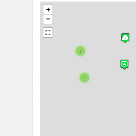
+
−
2
3