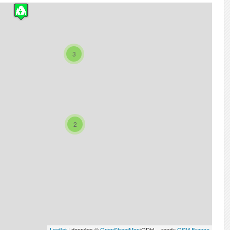
3
2
Leaflet
| données ©
OpenStreetMap
/ODbL - rendu
OSM France