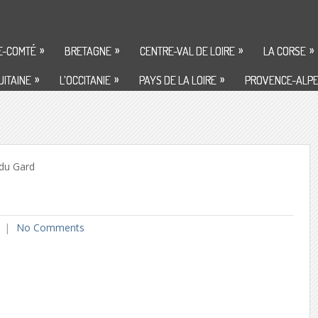
»
»
»
»
E-COMTÉ
BRETAGNE
CENTRE-VAL DE LOIRE
LA CORSE
»
»
»
ITAINE
L’OCCITANIE
PAYS DE LA LOIRE
PROVENCE-ALPE
du Gard
No Comments