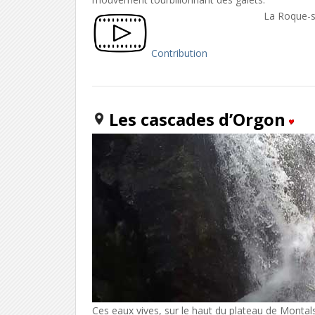
La Roque-s
Contribution
Les cascades d’Orgon
Ces eaux vives, sur le haut du plateau de Montal