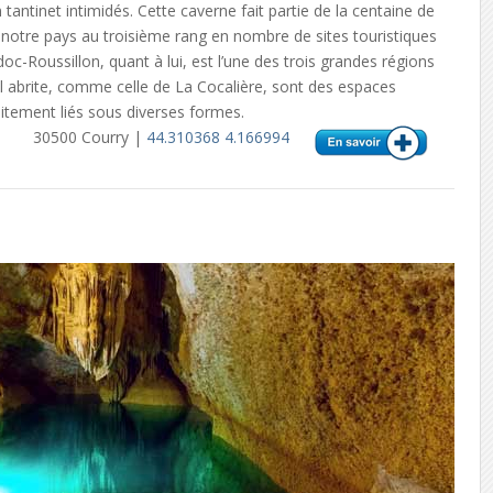
n tantinet intimidés. Cette caverne fait partie de la centaine de
e notre pays au troisième rang en nombre de sites touristiques
oc-Roussillon, quant à lui, est l’une des trois grandes régions
il abrite, comme celle de La Cocalière, sont des espaces
itement liés sous diverses formes.
30500 Courry |
44.310368 4.166994