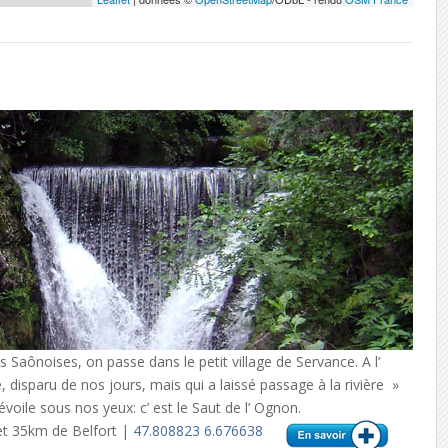
s Saônoises, on passe dans le petit village de Servance. A l’
e, disparu de nos jours, mais qui a laissé passage à la rivière »
oile sous nos yeux: c’ est le Saut de l’ Ognon.
et 35km de Belfort |
47.808823 6.676638