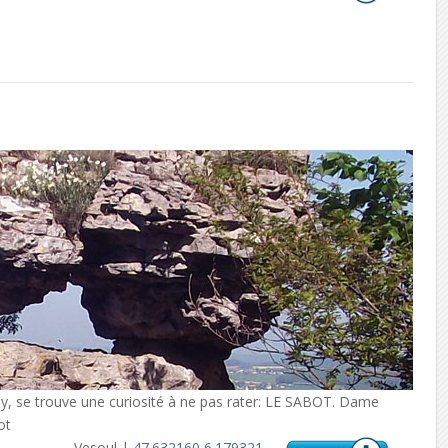
tey, se trouve une curiosité à ne pas rater: LE SABOT. Dame
ot
Vesoul |
47.632160 6.179321