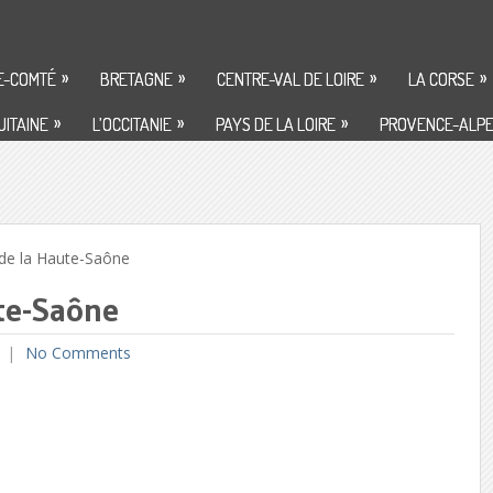
»
»
»
»
E-COMTÉ
BRETAGNE
CENTRE-VAL DE LOIRE
LA CORSE
»
»
»
ITAINE
L’OCCITANIE
PAYS DE LA LOIRE
PROVENCE-ALPE
de la Haute-Saône
ute-Saône
No Comments