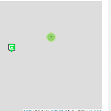
2
Leaflet
| données ©
OpenStreetMap
/ODbL - rendu
OSM France