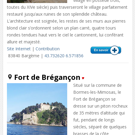
village en possède trois,
toutes du XIVe siècle) puis traverseront le village parfaitement
restauré jusqu’aux ruines de son splendide château.
L’architecture est soignée, les restes de ses murs aux pierres
blond clair s’ordonnent selon un plan carré, quatre tours
rondes tendues haut vers le ciel le cantonnent, lui conférant
allure et majesté.
Site Internet
|
Contribution
83840 Bargème |
43.732620 6.571856
Fort de Brégançon
Situé sur la commune de
Bormes-les-Mimosas, le
Fort de Brégançon se
dresse sur un piton rocheux
de 35 mètres d’altitude qui
fut, pendant de longs
siècles, séparé de quelques
brasses de la côte