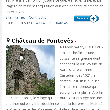
est livré à la démolition jusqu’à ce que, en 1974, Mme. et Mr.
Pageze en fassent l’acquisition afin d’en dégager et préserver
les vestiges.
Site Internet
|
Contribution
83190 Ollioules |
43.140873 5.848145
Château de Pontevès
Au Moyen-Age, PONTEVES
était le chef lieu d’une
puissante seigneurie dont
dépendait la ville voisine de
Barjols. Cité comme
Castellum dès 1021, le
château est situé sur une
éminence rocheuse qui
surplombe la plaine. A la fin
du XIIème siècle, le village qui l’entoure s’est protégé par une
enceinte qui est venue doubler celle de la forteresse. Mais dès
le XVème siècle, les Pontevès s’installent dans leur hôtel de