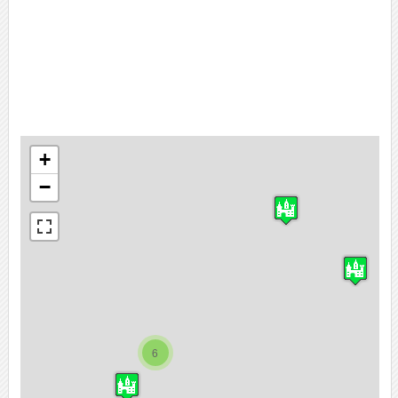
+
−
6