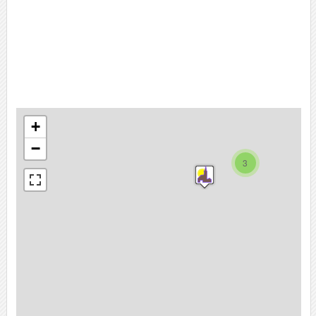
+
−
3