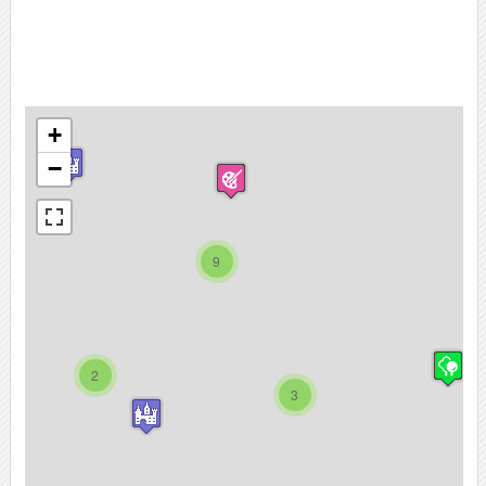
+
−
9
2
3