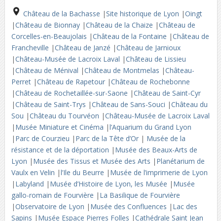
Château de la Bachasse
|
Site historique de Lyon
|
Oingt
|
Château de Bionnay
|
Château de la Chaize
|
Château de
Corcelles-en-Beaujolais
|
Château de la Fontaine
|
Château de
Francheville
|
Château de Janzé
|
Château de Jarnioux
|
Château-Musée de Lacroix Laval
|
Château de Lissieu
|
Château de Ménival
|
Château de Montmelas
|
Château-
Perret
|
Château de Rapetour
|
Château de Rochebonne
|
Château de Rochetaillée-sur-Saone
|
Château de Saint-Cyr
|
Château de Saint-Trys
|
Château de Sans-Souci
|
Château du
Sou
|
Château du Tourvéon
|
Château-Musée de Lacroix Laval
|
Musée Miniature et Cinéma
|
l’Aquarium du Grand Lyon
|
Parc de Courzieu
|
Parc de la Tête d’Or
|
Musée de la
résistance et de la déportation
|
Musée des Beaux-Arts de
Lyon
|
Musée des Tissus et Musée des Arts
|
Planétarium de
Vaulx en Velin
|
l’Ile du Beurre
|
Musée de l’imprimerie de Lyon
|
Labyland
|
Musée d’Histoire de Lyon, les Musée
|
Musée
gallo-romain de Fourvière
|
La Basilique de Fourvière
|
Observatoire de Lyon
|
Musée des Confluences
|
Lac des
Sapins
|
Musée Espace Pierres Folles
|
Cathédrale Saint Jean