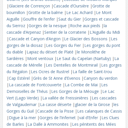
|
Glaciere de Corrençon
|
Cascade d’Oursière
|
Grotte de
bournillon
|
Grotte de la balme
|
Le Lac Achard
|
Le Mont
Aiguille
|
Gouffre de l’enfer
|
Saut du Gier
|
Gorges et cascade
du Sierroz
|
Gorges de la nesque
|
Roche aux pieds
|
la
cascade d’Arpenaz
|
Sentier de la corraterie
|
L’Aiguille du Midi
|
Cascade et Canyon d’Angon
|
Le Glacier des Bossons
|
Les
gorges de la diosaz
|
Les Gorges du Fier
|
Les gorges du pont
du diable
|
Lapiaz du désert de Platé
|
le Monolithe de
Sardières
|
Mont ventoux
|
Le Saut du Capelan (Nartuby)
|
La
cascade de Mérelle
|
Les Dentelles de Montmirail
|
Les gorges
du Régalon
|
Les Ocres de Rustrel
|
La faille de Saint-trou
|
Cap Estérel
|
Grès de St Anne d’Evenos
|
Canyon du verdon
|
La cascade de Fontcouverte
|
La Combe de Mai
|
Les
Demoiselles de Théus
|
Les Gorges de la Méouge
|
Le Lac
Vert (Lago Verde)
|
La vallée de Freissinières
|
Les cascades
de Valgaudemar
|
La casse déserte
|
glacier de la Girose
|
les
Gorges du Guil
|
Cascade de la Pisse
|
Les calanques de Cassis
|
Digue à la mer
|
Gorges de l’Infernet
|
val d’Enfer
|
Les Clues
de Barles
|
La Dalle à Ammonites
|
Les pénitents des Mées