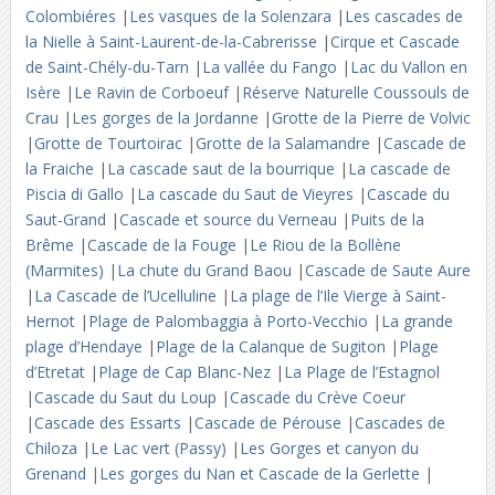
Colombiéres
|
Les vasques de la Solenzara
|
Les cascades de
la Nielle à Saint-Laurent-de-la-Cabrerisse
|
Cirque et Cascade
de Saint-Chély-du-Tarn
|
La vallée du Fango
|
Lac du Vallon en
Isère
|
Le Ravin de Corboeuf
|
Réserve Naturelle Coussouls de
Crau
|
Les gorges de la Jordanne
|
Grotte de la Pierre de Volvic
|
Grotte de Tourtoirac
|
Grotte de la Salamandre
|
Cascade de
la Fraiche
|
La cascade saut de la bourrique
|
La cascade de
Piscia di Gallo
|
La cascade du Saut de Vieyres
|
Cascade du
Saut-Grand
|
Cascade et source du Verneau
|
Puits de la
Brême
|
Cascade de la Fouge
|
Le Riou de la Bollène
(Marmites)
|
La chute du Grand Baou
|
Cascade de Saute Aure
|
La Cascade de l’Ucelluline
|
La plage de l’Ile Vierge à Saint-
Hernot
|
Plage de Palombaggia à Porto-Vecchio
|
La grande
plage d’Hendaye
|
Plage de la Calanque de Sugiton
|
Plage
d’Etretat
|
Plage de Cap Blanc-Nez
|
La Plage de l’Estagnol
|
Cascade du Saut du Loup
|
Cascade du Crève Coeur
|
Cascade des Essarts
|
Cascade de Pérouse
|
Cascades de
Chiloza
|
Le Lac vert (Passy)
|
Les Gorges et canyon du
Grenand
|
Les gorges du Nan et Cascade de la Gerlette
|