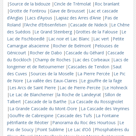
|
Source de la bidouze
|
Cincle de Trémolat
|
Roc branlant
|
Grotte de Fontirou
|
Gave de Brousset
|
Lac et cascade
d’Anglas
|
Lacs d’Ayous
|
Lapiaz des Arres d’Anie
|
Pas de
Roland
|
l’Arche d’Erbsenfelsen
|
Cascade de Nideck
|
Le Chêne
des Suédois
|
Le Grand Steinberg
|
Grottes de la Falouse
|
Le
Lac de Fischboedlé
|
Lac noir et Lac Blanc
|
Lac vert
|
Petite
Camargue alsacienne
|
Rocher de Belmont
|
Pelouses de
Génicourt
|
Rocher de Dabo
|
Cascade du Géhard
|
Cascade
du Bockloch
|
Champ de Roches
|
Lac des Corbeaux
|
Lacs de
longemer et de Retournemer
|
Cascades de Tendon
|
Saut
des Cuves
|
Sources de la Moselle
|
La Pierre Percée
|
Le Pic
de Nore
|
La vallée des Eaux-Claires
|
Le gouffre de la fage
|
Les Arcs de Saint Pierre
|
Lac de Pierre-Percée
|
Le Hohneck
|
Le Lac de Blanchemer
|
la Roche de Landeyrat
|
Sillon de
Talbert
|
Cascade de la Barthe
|
La Cascade du Rossignolet
|
La Grande Cascade du Mont-Dore
|
La Cascade des Veyrines
|
Gouffre de Cabrespine
|
Cascade des Tufs
|
La Fontaine
pétrifiante de Réotier
|
Panorama du Roc des Hourtous
|
Le
Pas de Soucy
|
Point Sublime
|
Le Lac d’Oô
|
Phosphatières du