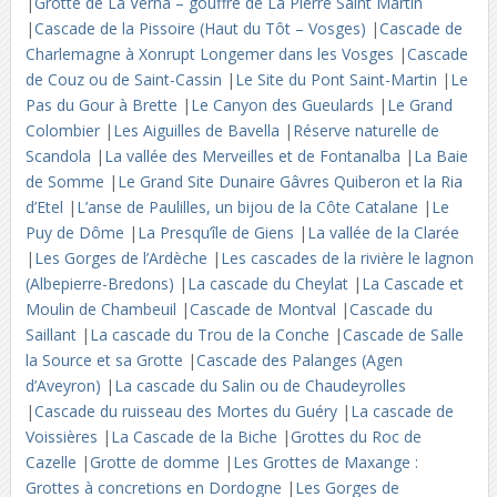
|
Grotte de La Verna – gouffre de La Pierre Saint Martin
|
Cascade de la Pissoire (Haut du Tôt – Vosges)
|
Cascade de
Charlemagne à Xonrupt Longemer dans les Vosges
|
Cascade
de Couz ou de Saint-Cassin
|
Le Site du Pont Saint-Martin
|
Le
Pas du Gour à Brette
|
Le Canyon des Gueulards
|
Le Grand
Colombier
|
Les Aiguilles de Bavella
|
Réserve naturelle de
Scandola
|
La vallée des Merveilles et de Fontanalba
|
La Baie
de Somme
|
Le Grand Site Dunaire Gâvres Quiberon et la Ria
d’Etel
|
L’anse de Paulilles, un bijou de la Côte Catalane
|
Le
Puy de Dôme
|
La Presqu’île de Giens
|
La vallée de la Clarée
|
Les Gorges de l’Ardèche
|
Les cascades de la rivière le lagnon
(Albepierre-Bredons)
|
La cascade du Cheylat
|
La Cascade et
Moulin de Chambeuil
|
Cascade de Montval
|
Cascade du
Saillant
|
La cascade du Trou de la Conche
|
Cascade de Salle
la Source et sa Grotte
|
Cascade des Palanges (Agen
d’Aveyron)
|
La cascade du Salin ou de Chaudeyrolles
|
Cascade du ruisseau des Mortes du Guéry
|
La cascade de
Voissières
|
La Cascade de la Biche
|
Grottes du Roc de
Cazelle
|
Grotte de domme
|
Les Grottes de Maxange :
Grottes à concretions en Dordogne
|
Les Gorges de