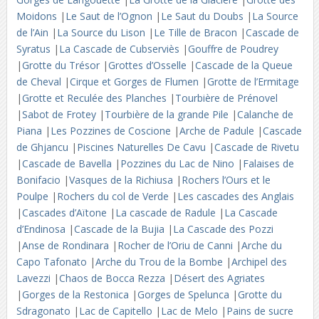
Moidons
|
Le Saut de l’Ognon
|
Le Saut du Doubs
|
La Source
de l’Ain
|
La Source du Lison
|
Le Tille de Bracon
|
Cascade de
Syratus
|
La Cascade de Cubserviès
|
Gouffre de Poudrey
|
Grotte du Trésor
|
Grottes d’Osselle
|
Cascade de la Queue
de Cheval
|
Cirque et Gorges de Flumen
|
Grotte de l’Ermitage
|
Grotte et Reculée des Planches
|
Tourbière de Prénovel
|
Sabot de Frotey
|
Tourbière de la grande Pile
|
Calanche de
Piana
|
Les Pozzines de Coscione
|
Arche de Padule
|
Cascade
de Ghjancu
|
Piscines Naturelles De Cavu
|
Cascade de Rivetu
|
Cascade de Bavella
|
Pozzines du Lac de Nino
|
Falaises de
Bonifacio
|
Vasques de la Richiusa
|
Rochers l’Ours et le
Poulpe
|
Rochers du col de Verde
|
Les cascades des Anglais
|
Cascades d’Aïtone
|
La cascade de Radule
|
La Cascade
d’Endinosa
|
Cascade de la Bujia
|
La Cascade des Pozzi
|
Anse de Rondinara
|
Rocher de l’Oriu de Canni
|
Arche du
Capo Tafonato
|
Arche du Trou de la Bombe
|
Archipel des
Lavezzi
|
Chaos de Bocca Rezza
|
Désert des Agriates
|
Gorges de la Restonica
|
Gorges de Spelunca
|
Grotte du
Sdragonato
|
Lac de Capitello
|
Lac de Melo
|
Pains de sucre