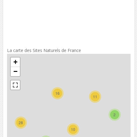
La carte des Sites Naturels de France
+
−
16
11
2
28
10
3