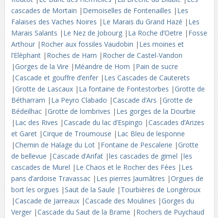
cascades de Mortain
|
Demoiselles de Fontenailles
|
Les
Falaises des Vaches Noires
|
Le Marais du Grand Hazé
|
Les
Marais Salants
|
Le Nez de Jobourg
|
La Roche d’Oetre
|
Fosse
Arthour
|
Rocher aux fossiles Vaudobin
|
Les moines et
l’Elèphant
|
Roches de Ham
|
Rocher de Castel-Vandon
|
Gorges de la Vire
|
Méandre de Hom
|
Pain de sucre
|
Cascade et gouffre d’enfer
|
Les Cascades de Cauterets
|
Grotte de Lascaux
|
La fontaine de Fontestorbes
|
Grotte de
Bétharram
|
La Peyro Clabado
|
Cascade d’Ars
|
Grotte de
Bédeilhac
|
Grotte de lombrives
|
Les gorges de la Dourbie
|
Lac des Rives
|
Cascade du lac d’Espingo
|
Cascades d’Arizes
et Garet
|
Cirque de Troumouse
|
Lac Bleu de lesponne
|
Chemin de Halage du Lot
|
Fontaine de Pescalerie
|
Grotte
de bellevue
|
Cascade d’Arifat
|
les cascades de gimel
|
les
cascades de Murel
|
Le Chaos et le Rocher des Fées
|
Les
pans d’ardoise Travassac
|
Les pierres Jaumâtres
|
Orgues de
bort les orgues
|
Saut de la Saule
|
Tourbières de Longéroux
|
Cascade de Jarreaux
|
Cascade des Moulines
|
Gorges du
Verger
|
Cascade du Saut de la Brame
|
Rochers de Puychaud