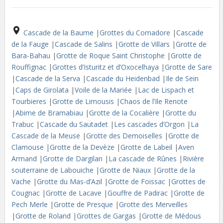
Cascade de la Baume
|
Grottes du Cornadore
|
Cascade
de la Fauge
|
Cascade de Salins
|
Grotte de Villars
|
Grotte de
Bara-Bahau
|
Grotte de Roque Saint Christophe
|
Grotte de
Rouffignac
|
Grottes d’Isturitz et d’Oxocelhaya
|
Grotte de Sare
|
Cascade de la Serva
|
Cascade du Heidenbad
|
Ile de Sein
|
Caps de Girolata
|
Voile de la Mariée
|
Lac de Lispach et
Tourbieres
|
Grotte de Limousis
|
Chaos de l’Ile Renote
|
Abime de Bramabiau
|
Grotte de la Cocalière
|
Grotte du
Trabuc
|
Cascade du Sautadet
|
Les cascades d’Orgon
|
La
Cascade de la Meuse
|
Grotte des Demoiselles
|
Grotte de
Clamouse
|
Grotte de la Devèze
|
Grotte de Labeil
|
Aven
Armand
|
Grotte de Dargilan
|
La cascade de Rûnes
|
Rivière
souterraine de Labouiche
|
Grotte de Niaux
|
Grotte de la
Vache
|
Grotte du Mas-d’Azil
|
Grotte de Foissac
|
Grottes de
Cougnac
|
Grotte de Lacave
|
Gouffre de Padirac
|
Grotte de
Pech Merle
|
Grotte de Presque
|
Grotte des Merveilles
|
Grotte de Roland
|
Grottes de Gargas
|
Grotte de Médous