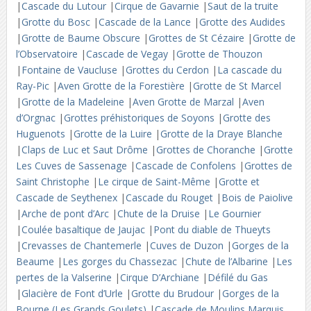
|
Cascade du Lutour
|
Cirque de Gavarnie
|
Saut de la truite
|
Grotte du Bosc
|
Cascade de la Lance
|
Grotte des Audides
|
Grotte de Baume Obscure
|
Grottes de St Cézaire
|
Grotte de
l’Observatoire
|
Cascade de Vegay
|
Grotte de Thouzon
|
Fontaine de Vaucluse
|
Grottes du Cerdon
|
La cascade du
Ray-Pic
|
Aven Grotte de la Forestière
|
Grotte de St Marcel
|
Grotte de la Madeleine
|
Aven Grotte de Marzal
|
Aven
d’Orgnac
|
Grottes préhistoriques de Soyons
|
Grotte des
Huguenots
|
Grotte de la Luire
|
Grotte de la Draye Blanche
|
Claps de Luc et Saut Drôme
|
Grottes de Choranche
|
Grotte
Les Cuves de Sassenage
|
Cascade de Confolens
|
Grottes de
Saint Christophe
|
Le cirque de Saint-Même
|
Grotte et
Cascade de Seythenex
|
Cascade du Rouget
|
Bois de Paiolive
|
Arche de pont d’Arc
|
Chute de la Druise
|
Le Gournier
|
Coulée basaltique de Jaujac
|
Pont du diable de Thueyts
|
Crevasses de Chantemerle
|
Cuves de Duzon
|
Gorges de la
Beaume
|
Les gorges du Chassezac
|
Chute de l’Albarine
|
Les
pertes de la Valserine
|
Cirque D’Archiane
|
Défilé du Gas
|
Glacière de Font d’Urle
|
Grotte du Brudour
|
Gorges de la
Bourne (Les Grands Goulets)
|
Cascade de Moulins Marquis