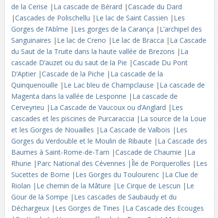
de la Cerise
|
La cascade de Bérard
|
Cascade du Dard
|
Cascades de Polischellu
|
Le lac de Saint Cassien
|
Les
Gorges de l’Abîme
|
Les gorges de la Carança
|
L’archipel des
Sanguinaires
|
Le lac de Creno
|
Le lac de Bracca
|
La Cascade
du Saut de la Truite dans la haute vallée de Brezons
|
La
cascade D’auzet ou du saut de la Pie
|
Cascade Du Pont
D’Aptier
|
Cascade de la Piche
|
La cascade de la
Quinquenouille
|
Le Lac bleu de Champclause
|
La cascade de
Magenta dans la vallée de Lesponne
|
La cascade de
Cerveyrieu
|
La Cascade de Vaucoux ou d’Anglard
|
Les
cascades et les piscines de Purcaraccia
|
La source de la Loue
et les Gorges de Nouailles
|
La Cascade de Valbois
|
Les
Gorges du Verdouble et le Moulin de Ribaute
|
La Cascade des
Baumes à Saint-Rome-de-Tarn
|
Cascade de Chaumie
|
La
Rhune
|
Parc National des Cévennes
|
Île de Porquerolles
|
Les
Sucettes de Borne
|
Les Gorges du Toulourenc
|
La Clue de
Riolan
|
Le chemin de la Mâture
|
Le Cirque de Lescun
|
Le
Gour de la Sompe
|
Les cascades de Saubaudy et du
Déchargeux
|
Les Gorges de Tines
|
La Cascade des Ecouges