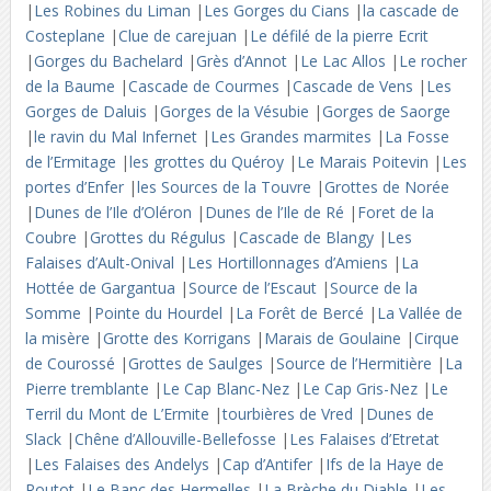
|
Les Robines du Liman
|
Les Gorges du Cians
|
la cascade de
Costeplane
|
Clue de carejuan
|
Le défilé de la pierre Ecrit
|
Gorges du Bachelard
|
Grès d’Annot
|
Le Lac Allos
|
Le rocher
de la Baume
|
Cascade de Courmes
|
Cascade de Vens
|
Les
Gorges de Daluis
|
Gorges de la Vésubie
|
Gorges de Saorge
|
le ravin du Mal Infernet
|
Les Grandes marmites
|
La Fosse
de l’Ermitage
|
les grottes du Quéroy
|
Le Marais Poitevin
|
Les
portes d’Enfer
|
les Sources de la Touvre
|
Grottes de Norée
|
Dunes de l’Ile d’Oléron
|
Dunes de l’Ile de Ré
|
Foret de la
Coubre
|
Grottes du Régulus
|
Cascade de Blangy
|
Les
Falaises d’Ault-Onival
|
Les Hortillonnages d’Amiens
|
La
Hottée de Gargantua
|
Source de l’Escaut
|
Source de la
Somme
|
Pointe du Hourdel
|
La Forêt de Bercé
|
La Vallée de
la misère
|
Grotte des Korrigans
|
Marais de Goulaine
|
Cirque
de Courossé
|
Grottes de Saulges
|
Source de l’Hermitière
|
La
Pierre tremblante
|
Le Cap Blanc-Nez
|
Le Cap Gris-Nez
|
Le
Terril du Mont de L’Ermite
|
tourbières de Vred
|
Dunes de
Slack
|
Chêne d’Allouville-Bellefosse
|
Les Falaises d’Etretat
|
Les Falaises des Andelys
|
Cap d’Antifer
|
Ifs de la Haye de
Routot
|
Le Banc des Hermelles
|
La Brèche du Diable
|
Les