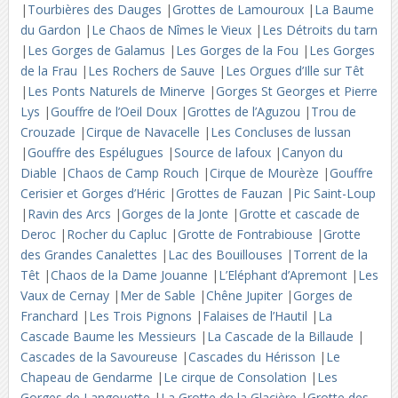
|
Tourbières des Dauges
|
Grottes de Lamouroux
|
La Baume
du Gardon
|
Le Chaos de Nîmes le Vieux
|
Les Détroits du tarn
|
Les Gorges de Galamus
|
Les Gorges de la Fou
|
Les Gorges
de la Frau
|
Les Rochers de Sauve
|
Les Orgues d’Ille sur Têt
|
Les Ponts Naturels de Minerve
|
Gorges St Georges et Pierre
Lys
|
Gouffre de l’Oeil Doux
|
Grottes de l’Aguzou
|
Trou de
Crouzade
|
Cirque de Navacelle
|
Les Concluses de lussan
|
Gouffre des Espélugues
|
Source de lafoux
|
Canyon du
Diable
|
Chaos de Camp Rouch
|
Cirque de Mourèze
|
Gouffre
Cerisier et Gorges d’Héric
|
Grottes de Fauzan
|
Pic Saint-Loup
|
Ravin des Arcs
|
Gorges de la Jonte
|
Grotte et cascade de
Deroc
|
Rocher du Capluc
|
Grotte de Fontrabiouse
|
Grotte
des Grandes Canalettes
|
Lac des Bouillouses
|
Torrent de la
Têt
|
Chaos de la Dame Jouanne
|
L’Eléphant d’Apremont
|
Les
Vaux de Cernay
|
Mer de Sable
|
Chêne Jupiter
|
Gorges de
Franchard
|
Les Trois Pignons
|
Falaises de l’Hautil
|
La
Cascade Baume les Messieurs
|
La Cascade de la Billaude
|
Cascades de la Savoureuse
|
Cascades du Hérisson
|
Le
Chapeau de Gendarme
|
Le cirque de Consolation
|
Les
Gorges de Langouette
|
La Grotte de la Glacière
|
Grotte des