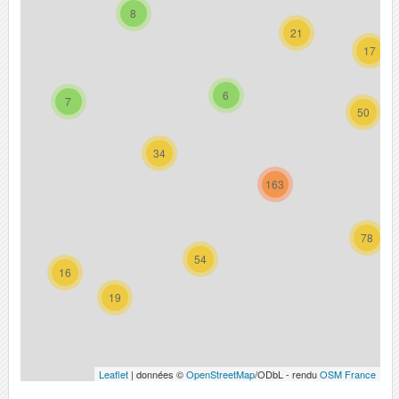
8
21
17
6
7
50
34
163
78
54
16
19
Leaflet
| données ©
OpenStreetMap
/ODbL - rendu
OSM France