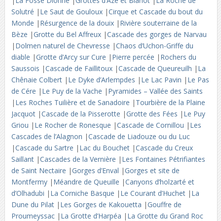
|
La Fosse Dionne
|
Grottes d’Azé et Blanot
|
La Roche de
Solutré
|
Le Saut de Gouloux
|
Cirque et Cascade du bout du
Monde
|
Résurgence de la douix
|
Rivière souterraine de la
Bèze
|
Grotte du Bel Affreux
|
Cascade des gorges de Narvau
|
Dolmen naturel de Chevresse
|
Chaos d’Uchon-Griffe du
diable
|
Grotte d’Arcy sur Cure
|
Pierre percée
|
Rochers du
Saussois
|
Cascade de Faillitoux
|
Cascade de Queureuilh
|
La
Chênaie Colbert
|
Le Dyke d’Arlempdes
|
Le Lac Pavin
|
Le Pas
de Cére
|
Le Puy de la Vache
|
Pyramides – Vallée des Saints
|
Les Roches Tuilière et de Sanadoire
|
Tourbière de la Plaine
Jacquot
|
Cascade de la Pisserotte
|
Grotte des Fées
|
Le Puy
Griou
|
Le Rocher de Ronesque
|
Cascade de Cornillou
|
Les
Cascades de l’Alagnon
|
Cascade de Liadouze ou du Luc
|
Cascade du Sartre
|
Lac du Bouchet
|
Cascade du Creux
Saillant
|
Cascades de la Vernière
|
Les Fontaines Pétrifiantes
de Saint Nectaire
|
Gorges d’Enval
|
Gorges et site de
Montfermy
|
Méandre de Queuille
|
Canyons d’holzarté et
d’Olhadubi
|
La Corniche Basque
|
Le Courant d’Huchet
|
La
Dune du Pilat
|
Les Gorges de Kakouetta
|
Gouffre de
Proumeyssac
|
La Grotte d’Harpéa
|
La Grotte du Grand Roc