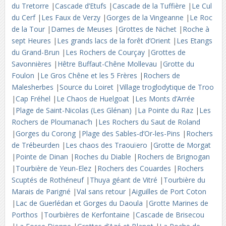
du Tretorre
|
Cascade d’Etufs
|
Cascade de la Tuffière
|
Le Cul
du Cerf
|
Les Faux de Verzy
|
Gorges de la Vingeanne
|
Le Roc
de la Tour
|
Dames de Meuses
|
Grottes de Nichet
|
Roche à
sept Heures
|
Les grands lacs de la forêt d’Orient
|
Les Etangs
du Grand-Brun
|
Les Rochers de Courçay
|
Grottes de
Savonnières
|
Hêtre Buffaut-Chêne Mollevau
|
Grotte du
Foulon
|
Le Gros Chêne et les 5 Frères
|
Rochers de
Malesherbes
|
Source du Loiret
|
Village troglodytique de Troo
|
Cap Fréhel
|
Le Chaos de Huelgoat
|
Les Monts d’Arrée
|
Plage de Saint-Nicolas (Les Glénan)
|
La Pointe du Raz
|
Les
Rochers de Ploumanac’h
|
Les Rochers du Saut de Roland
|
Gorges du Corong
|
Plage des Sables-d’Or-les-Pins
|
Rochers
de Trébeurden
|
Les chaos des Traouïero
|
Grotte de Morgat
|
Pointe de Dinan
|
Roches du Diable
|
Rochers de Brignogan
|
Tourbière de Yeun-Elez
|
Rochers des Couardes
|
Rochers
Scuptés de Rothéneuf
|
Thuya géant de Vitré
|
Tourbière du
Marais de Parigné
|
Val sans retour
|
Aiguilles de Port Coton
|
Lac de Guerlédan et Gorges du Daoula
|
Grotte Marines de
Porthos
|
Tourbières de Kerfontaine
|
Cascade de Brisecou