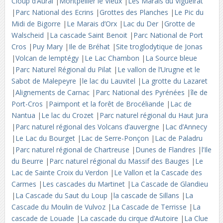
Cloup d’Aural
|
Montpellier le Vieux
|
Les Marais du Vigueirat
|
Parc National des Ecrins
|
Grottes des Planches
|
Le Pic du
Midi de Bigorre
|
Le Marais d’Orx
|
Lac du Der
|
Grotte de
Walscheid
|
La cascade Saint Benoit
|
Parc National de Port
Cros
|
Puy Mary
|
Ile de Bréhat
|
Site troglodytique de Jonas
|
Volcan de lemptégy
|
Le Lac Chambon
|
La Source bleue
|
Parc Naturel Régional du Pilat
|
Le vallon de l’Urugne et le
Sabot de Malepeyre
|
le lac du Lauvitel
|
La grotte du Lazaret
|
Alignements de Carnac
|
Parc National des Pyrénées
|
île de
Port-Cros
|
Paimpont et la forêt de Brocéliande
|
Lac de
Nantua
|
Le lac du Crozet
|
Parc naturel régional du Haut Jura
|
Parc naturel régional des Volcans d’auvergne
|
Lac d’Annecy
|
Le Lac du Bourget
|
Lac de Serre-Ponçon
|
Lac de Paladru
|
Parc naturel régional de Chartreuse
|
Dunes de Flandres
|
l’Ile
du Beurre
|
Parc naturel régional du Massif des Bauges
|
Le
Lac de Sainte Croix du Verdon
|
Le Vallon et la Cascade des
Carmes
|
Les cascades du Martinet
|
La Cascade de Glandieu
|
La Cascade du Saut du Loup
|
la cascade de Sillans
|
La
Cascade du Moulin de Vulvoz
|
La Cascade de Terrisse
|
La
cascade de Louade
|
La cascade du cirque d’Autoire
|
La Clue