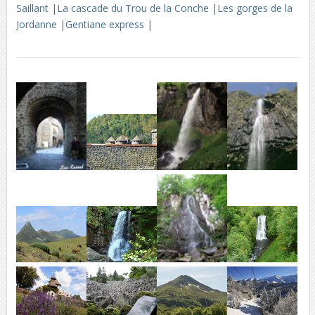
Saillant
|
La cascade du Trou de la Conche
|
Les gorges de la
Jordanne
|
Gentiane express
|