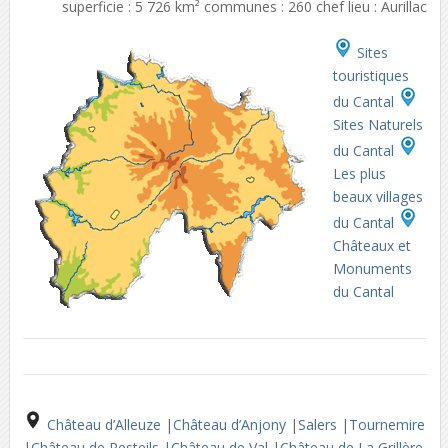
superficie : 5 726 km² communes : 260 chef lieu : Aurillac
Sites
touristiques
du Cantal
Sites Naturels
du Cantal
Les plus
beaux villages
du Cantal
Châteaux et
Monuments
du Cantal
Château d’Alleuze
|
Château d’Anjony
|
Salers
|
Tournemire
|
Château de Pesteils
|
Château de Val
|
Château de La Grillère