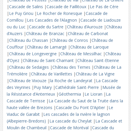
|
Cascade de Salins
|
Cascade de Faillitoux
|
Le Pas de Cére
|
Le Puy Griou
|
Le Rocher de Ronesque
|
Cascade de
Cornillou
|
Les Cascades de l’Alagnon
|
Cascade de Liadouze
ou du Luc
|
Cascade du Sartre
|
Château d’Aurouze
|
Château
d’Auzers
|
Château de Branzac
|
Château de Carbonat
|
Château du Chassan
|
Château de Conros
|
Château de
Couffour
|
Château de Lamargé
|
Château de Laroque
|
Château de Longevergne
|
Château de Messilhac
|
Château
d’Oyez
|
Château de Saint-Chamant
|
Château Saint-Etienne
|
Château de Sedaiges
|
Château des Ternes
|
Château de La
Trémolière
|
Château de Varillettes
|
Château de La Vigne
|
Château de Vixouze
|
la Roche de Landeyrat
|
La Cascade
des Veyrines
|
Puy Mary
|
Cathédrale Saint-Pierre
|
Musée de
la Résistance d’Anterrieux
|
Géothermia
|
Le Lioran
|
La
Cascade de Terrisse
|
La Cascade du Saut de la Truite dans la
haute vallée de Brezons
|
Cascade Du Pont D’Aptier
|
Le
Viaduc de Garabit
|
Les cascades de la rivière le lagnon
(Albepierre-Bredons)
|
La cascade du Cheylat
|
La Cascade et
Moulin de Chambeuil
|
Cascade de Montval
|
Cascade du