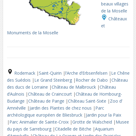
beaux villages
de la Moselle
Châteaux
et
Monuments de la Moselle
Rodemack
|
Saint-Quirin
|
l’Arche d’Erbsenfelsen
|
Le Chêne
des Suédois
|
Le Grand Steinberg
|
Rocher de Dabo
|
Château
des ducs de Lorraine
|
Château de Malbrouck
|
Château
d’Aulnois
|
Château de Craincourt
|
Château de Hombourg-
Budange
|
Château de Pange
|
Château Saint-Sixte
|
Zoo d’
Amnéville
|
Jardin des Plantes de chez nous
|
Parc
archéologique européen de Bliesbruck
|
Jardin pour la Paix
|
Parc Animalier de Sainte-Croix
|
Grotte de Walscheid
|
Musee
du pays de Sarrebourg
|
Citadelle de Bitche
|
Aquarium
d’Amnéville
|
Château de La Grange et Jardin des Prairiales