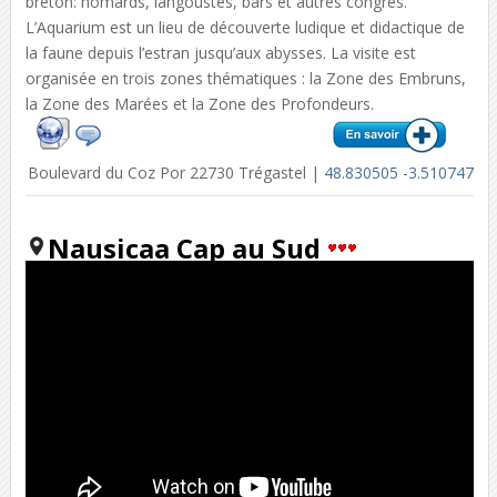
breton: homards, langoustes, bars et autres congres.
L’Aquarium est un lieu de découverte ludique et didactique de
la faune depuis l’estran jusqu’aux abysses. La visite est
organisée en trois zones thématiques : la Zone des Embruns,
la Zone des Marées et la Zone des Profondeurs.
Boulevard du Coz Por 22730 Trégastel |
48.830505 -3.510747
Nausicaa Cap au Sud