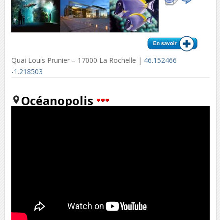
Quai Louis Prunier – 17000 La Rochelle |
46.152466
-1.218503
Océanopolis