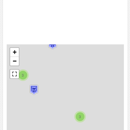
+
−
3
3