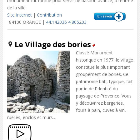
monument fut fortifié pour servir de bastion avancé, à l’entrée
de la ville.
Site Internet
|
Contribution
84100 ORANGE |
44.142036 4.805203
Le Village des bories
Classé Monument
historique en 1977, le village
constitue le plus important
groupement de bories. Ce
patrimoine bâti, typique, fait
partie de l’identité du
paysage de Provence. Vous
y découvrirez bergeries,
fours à pain, cuves à vin,
ruelles, enclos et murs…