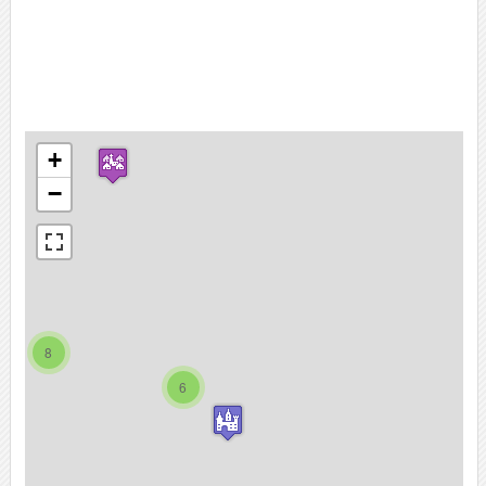
+
−
8
6