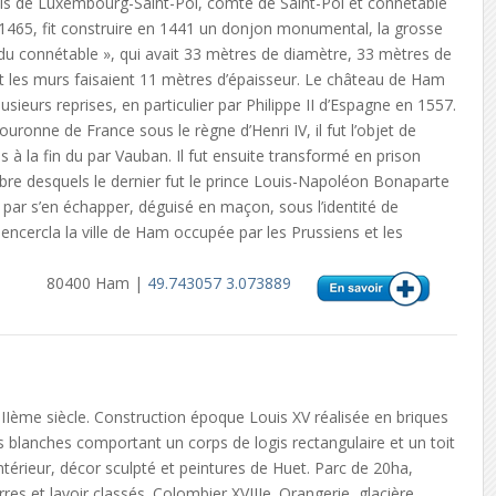
uis de Luxembourg-Saint-Pol, comte de Saint-Pol et connétable
 1465, fit construire en 1441 un donjon monumental, la grosse
 du connétable », qui avait 33 mètres de diamètre, 33 mètres de
t les murs faisaient 11 mètres d’épaisseur. Le château de Ham
lusieurs reprises, en particulier par Philippe II d’Espagne en 1557.
ouronne de France sous le règne d’Henri IV, il fut l’objet de
 à la fin du par Vauban. Il fut ensuite transformé en prison
nombre desquels le dernier fut le prince Louis-Napoléon Bonaparte
nit par s’en échapper, déguisé en maçon, sous l’identité de
ncercla la ville de Ham occupée par les Prussiens et les
80400 Ham |
49.743057 3.073889
IIème siècle. Construction époque Louis XV réalisée en briques
s blanches comportant un corps de logis rectangulaire et un toit
ntérieur, décor sculpté et peintures de Huet. Parc de 20ha,
rres et lavoir classés. Colombier XVIIIe. Orangerie, glacière,