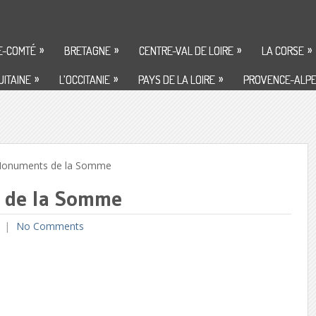
»
»
»
»
E-COMTÉ
BRETAGNE
CENTRE-VAL DE LOIRE
LA CORSE
»
»
»
ITAINE
L’OCCITANIE
PAYS DE LA LOIRE
PROVENCE-ALPE
onuments de la Somme
 de la Somme
No Comments