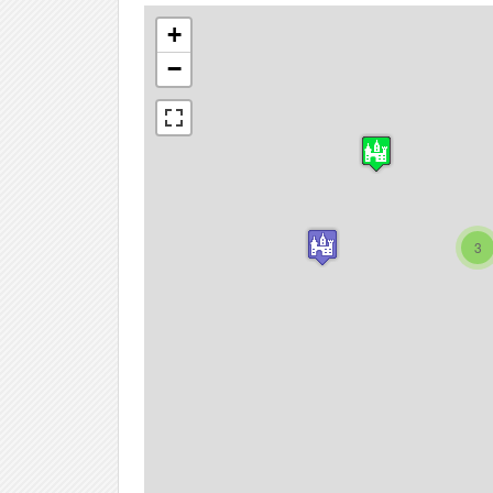
+
−
3