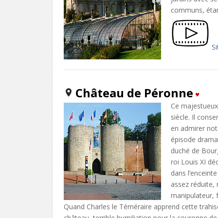
communs, étan
Si
Château de Péronne
Ce majestueux 
siècle. Il cons
en admirer not
épisode dramati
duché de Bourg
roi Louis XI dé
dans l’enceint
assez réduite,
manipulateur, 
Quand Charles le Téméraire apprend cette trahison
château, terrible humiliation pour la couronne de