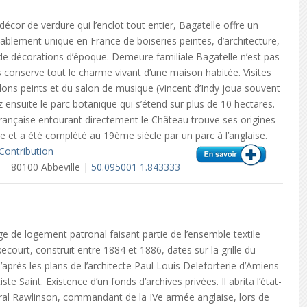
écor de verdure qui l’enclot tout entier, Bagatelle offre un
blement unique en France de boiseries peintes, d’architecture,
 de décorations d’époque. Demeure familiale Bagatelle n’est pas
conserve tout le charme vivant d’une maison habitée. Visites
lons peints et du salon de musique (Vincent d’Indy joua souvent
tez ensuite le parc botanique qui s’étend sur plus de 10 hectares.
 Française entourant directement le Château trouve ses origines
e et a été complété au 19ème siècle par un parc à l’anglaise.
Contribution
80100 Abbeville |
50.095001 1.843333
e de logement patronal faisant partie de l’ensemble textile
ixecourt, construit entre 1884 et 1886, dates sur la grille du
d’après les plans de l’architecte Paul Louis Deleforterie d’Amiens
ste Saint. Existence d’un fonds d’archives privées. Il abrita l’état-
al Rawlinson, commandant de la IVe armée anglaise, lors de