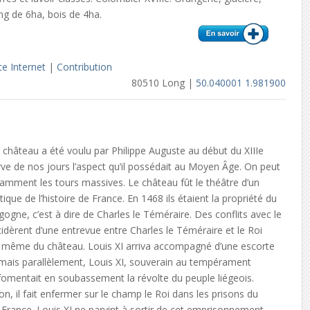
g de 6ha, bois de 4ha.
te Internet
|
Contribution
80510 Long |
50.040001 1.981900
château a été voulu par Philippe Auguste au début du XIIIe
erve de nos jours l’aspect qu’il possédait au Moyen Âge. On peut
amment les tours massives. Le château fût le théâtre d’un
que de l’histoire de France. En 1468 ils étaient la propriété du
ogne, c’est à dire de Charles le Téméraire. Des conflits avec le
cidèrent d’une entrevue entre Charles le Téméraire et le Roi
e même du château. Louis XI arriva accompagné d’une escorte
 mais parallèlement, Louis XI, souverain au tempérament
fomentait en soubassement la révolte du peuple liégeois.
, il fait enfermer sur le champ le Roi dans les prisons du
 France. Louis XI ne parvint à sortir de cet emprisonnement