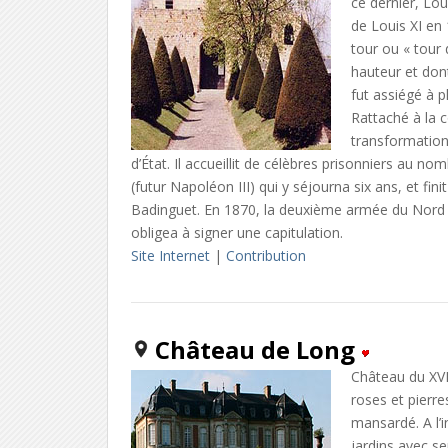
ce dernier, Lo
de Louis XI en
tour ou « tour
hauteur et don
fut assiégé à p
Rattaché à la c
transformations
d’État. Il accueillit de célèbres prisonniers au 
(futur Napoléon III) qui y séjourna six ans, et fi
Badinguet. En 1870, la deuxième armée du Nord e
obligea à signer une capitulation.
Site Internet
|
Contribution
Château de Long
Château du XVI
roses et pierre
mansardé. A l’i
jardins avec se