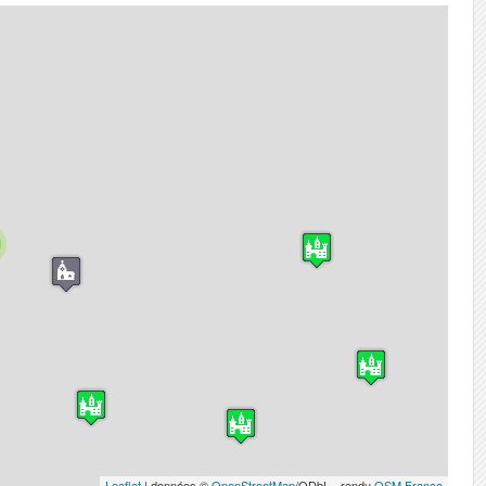
Leaflet
| données ©
OpenStreetMap
/ODbL - rendu
OSM France