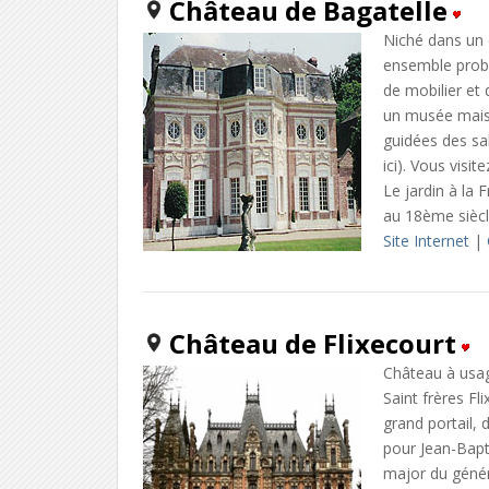
Château de Bagatelle
Niché dans un d
ensemble proba
de mobilier et
un musée mais 
guidées des sa
ici). Vous visi
Le jardin à la
au 18ème siècl
Site Internet
|
Château de Flixecourt
Château à usag
Saint frères Fl
grand portail, 
pour Jean-Bapti
major du génér