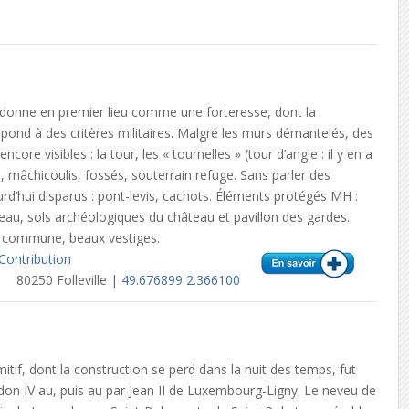
donne en premier lieu comme une forteresse, dont la
épond à des critères militaires. Malgré les murs démantelés, des
core visibles : la tour, les « tournelles » (tour d’angle : il y en a
s, mâchicoulis, fossés, souterrain refuge. Sans parler des
rd’hui disparus : pont-levis, cachots. Éléments protégés MH :
eau, sols archéologiques du château et pavillon des gardes.
a commune, beaux vestiges.
Contribution
80250 Folleville |
49.676899 2.366100
itif, dont la construction se perd dans la nuit des temps, fut
don IV au, puis au par Jean II de Luxembourg-Ligny. Le neveu de