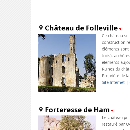
Château de Folleville
Ce château se 
construction r
éléments sont en
trois), archère
éléments aujou
Ruines du chât
Propriété de l
Site Internet
|
Forteresse de Ham
Le château prim
restauré par O