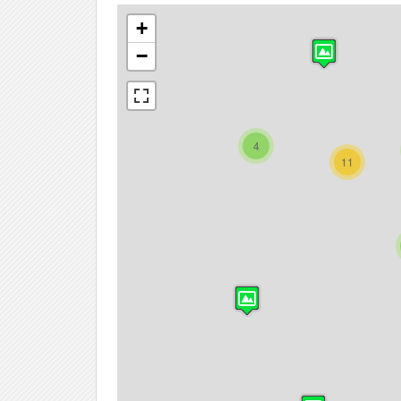
+
−
4
11