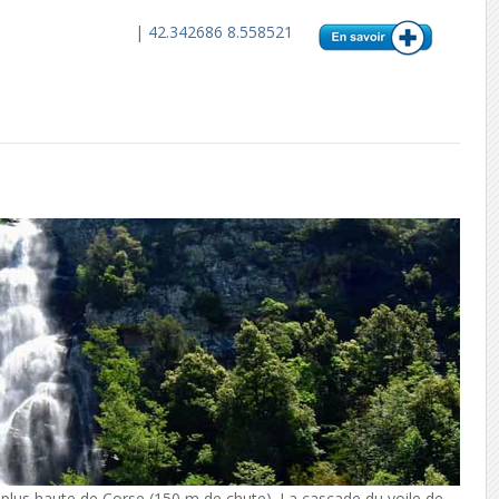
|
42.342686 8.558521
a plus haute de Corse (150 m de chute). La cascade du voile de