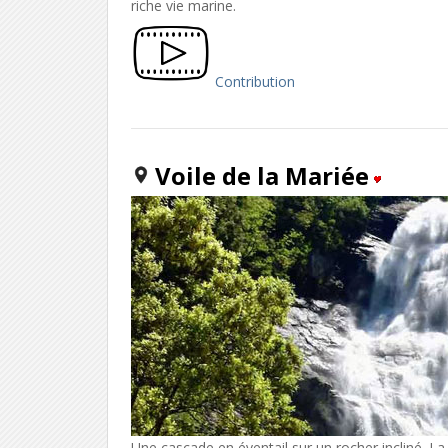
riche vie marine.
Contribution
Voile de la Mariée
Une cascade en éventail sur un rocher incliné. L