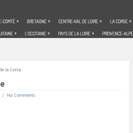
»
»
»
»
E-COMTÉ
BRETAGNE
CENTRE-VAL DE LOIRE
LA CORSE
»
»
»
ITAINE
L’OCCITANIE
PAYS DE LA LOIRE
PROVENCE-ALPE
de la Corse
se
No Comments