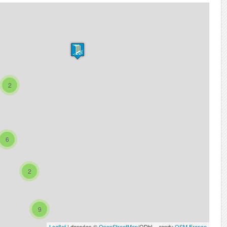
2
6
2
9
Leaflet
| données ©
OpenStreetMap
/ODbL - rendu
OSM France