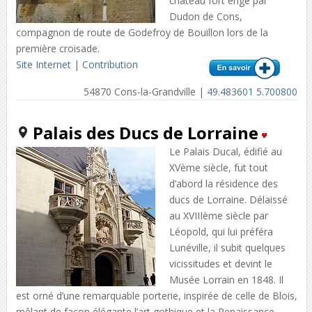
château fort érigé par
Dudon de Cons,
compagnon de route de Godefroy de Bouillon lors de la
première croisade.
Site Internet
|
Contribution
54870 Cons-la-Grandville |
49.483601 5.700800
Palais des Ducs de Lorraine
Le Palais Ducal, édifié au
XVème siècle, fut tout
d’abord la résidence des
ducs de Lorraine. Délaissé
au XVIIIème siècle par
Léopold, qui lui préféra
Lunéville, il subit quelques
vicissitudes et devint le
Musée Lorrain en 1848. Il
est orné d’une remarquable porterie, inspirée de celle de Blois,
mêlant de façon élégante l’art gothique et la Renaissance