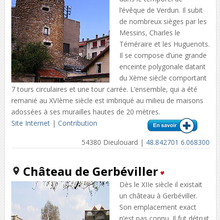
l’évêque de Verdun. Il subit
de nombreux sièges par les
Messins, Charles le
Téméraire et les Huguenots.
Il se compose d’une grande
enceinte polygonale datant
du Xème siècle comportant
7 tours circulaires et une tour carrée. L’ensemble, qui a été
remanié au XVIème siècle est imbriqué au milieu de maisons
adossées à ses murailles hautes de 20 mètres.
Site Internet
|
Contribution
54380 Dieulouard |
48.842701 6.068300
Château de Gerbéviller
Dès le XIIe siècle il existait
un château à Gerbéviller.
Son emplacement exact
n’est pas connu. Il fut détruit