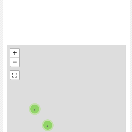
+
−
2
2