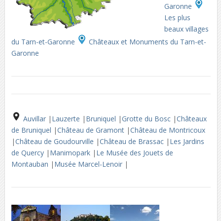
Garonne
Les plus
beaux villages
du Tarn-et-Garonne
Châteaux et Monuments du Tarn-et-
Garonne
Auvillar
|
Lauzerte
|
Bruniquel
|
Grotte du Bosc
|
Châteaux
de Bruniquel
|
Château de Gramont
|
Château de Montricoux
|
Château de Goudourville
|
Château de Brassac
|
Les Jardins
de Quercy
|
Manimopark
|
Le Musée des Jouets de
Montauban
|
Musée Marcel-Lenoir
|