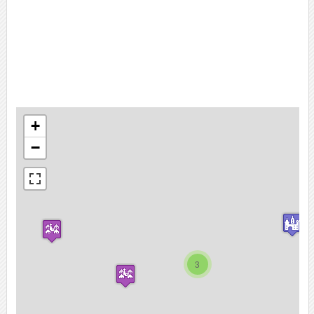
+
−
3