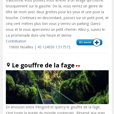
d’automne vous pouvez vous arrêter à un virage qui tourne
brusquement sur la gauche. De là, vous verrez un genre de
tête de mort avec deux grottes pour les yeux et une pour la
bouche. Continuez en descendant, passez sur un petit pont, et
cinq cent mètres plus loin vous y verrez un parking .Garez-
vous et là vous apercevrez un petit chemin. Allez-y, suivez le.
La promenade dure une heure et demie.
Contribution
19600 Noailles |
45.124050 1.517572
Le gouffre de la fage
En limousin entre Périgord et quercy le gouffre de la fage,
c’est toute la magie du monde souterrain.. Réservé aux vrais