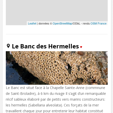
Leaflet
| données ©
OpenStreetMap
/ODbL - rendu
OSM France
Le Banc des Hermelles
Le Banc est situé face à la Chapelle Sainte-Anne (commnune
de Saint-Broladre), à 6 km du rivage Il s’agit d’un remarquable
récif sableux élaboré par de petits vers marins constructeurs:
les hermelles (Sabellaria alveolata). Ces forçats de la mer
travaillent chaque jour pour entretenir leur habitat constitué