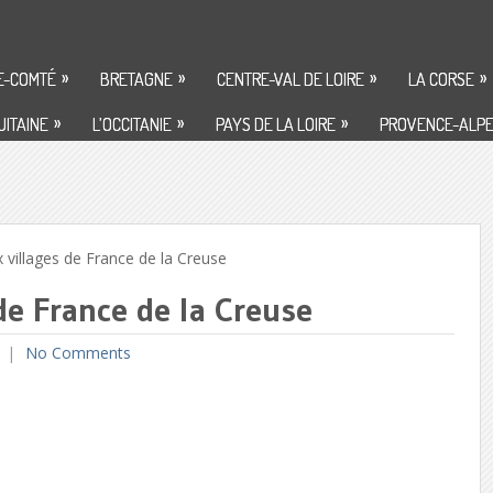
»
»
»
»
E-COMTÉ
BRETAGNE
CENTRE-VAL DE LOIRE
LA CORSE
»
»
»
ITAINE
L’OCCITANIE
PAYS DE LA LOIRE
PROVENCE-ALPE
villages de France de la Creuse
de France de la Creuse
No Comments