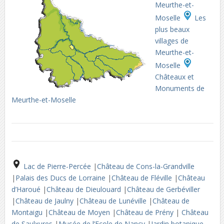
Meurthe-et-
Moselle
Les
plus beaux
villages de
Meurthe-et-
Moselle
Châteaux et
Monuments de
Meurthe-et-Moselle
Lac de Pierre-Percée
|
Château de Cons-la-Grandville
|
Palais des Ducs de Lorraine
|
Château de Fléville
|
Château
d’Haroué
|
Château de Dieulouard
|
Château de Gerbéviller
|
Château de Jaulny
|
Château de Lunéville
|
Château de
Montaigu
|
Château de Moyen
|
Château de Prény
|
Château
de Saulxures
|
Musée de l’Ecole de Nancy
|
Jardin botanique