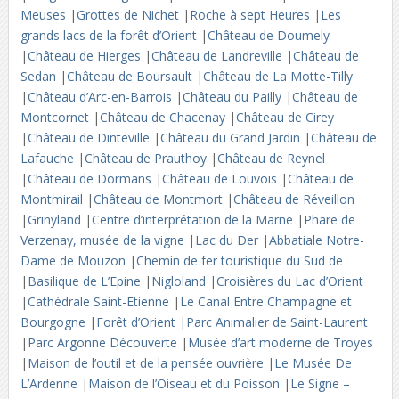
Meuses
|
Grottes de Nichet
|
Roche à sept Heures
|
Les
grands lacs de la forêt d’Orient
|
Château de Doumely
|
Château de Hierges
|
Château de Landreville
|
Château de
Sedan
|
Château de Boursault
|
Château de La Motte-Tilly
|
Château d’Arc-en-Barrois
|
Château du Pailly
|
Château de
Montcornet
|
Château de Chacenay
|
Château de Cirey
|
Château de Dinteville
|
Château du Grand Jardin
|
Château de
Lafauche
|
Château de Prauthoy
|
Château de Reynel
|
Château de Dormans
|
Château de Louvois
|
Château de
Montmirail
|
Château de Montmort
|
Château de Réveillon
|
Grinyland
|
Centre d’interprétation de la Marne
|
Phare de
Verzenay, musée de la vigne
|
Lac du Der
|
Abbatiale Notre-
Dame de Mouzon
|
Chemin de fer touristique du Sud de
|
Basilique de L’Epine
|
Nigloland
|
Croisières du Lac d’Orient
|
Cathédrale Saint-Etienne
|
Le Canal Entre Champagne et
Bourgogne
|
Forêt d’Orient
|
Parc Animalier de Saint-Laurent
|
Parc Argonne Découverte
|
Musée d’art moderne de Troyes
|
Maison de l’outil et de la pensée ouvrière
|
Le Musée De
L’Ardenne
|
Maison de l’Oiseau et du Poisson
|
Le Signe –