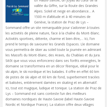
En Haute-Savoie, un joyau au cœur de la
vallée du Giffre, sur la Route des Grandes
Alpes. Soleil et neige en abondance… A
1500 m d’altitude et à 40 minutes de
Genève, la station de Praz de Lys –
Sommand offre un site remarquable pour s’adonner à toutes
les activités de pleine nature, face à la chaîne du Mont-Blanc.
Activités sportives, détente, charme et bien-être,… Ici, l’on
prend le temps de savourer les Grands Espaces. Lle domaine
vous permettra de skier au soleil toute la journée en admirant
les Massifs du Mont-Blanc, des Aravis, du Chablais et du Jura.
Sitôt que vous vous enfoncerez dans ses forêts enneigées, le
domaine se transformera en un décor féerique, idéal pour le
ski alpin, le ski nordique et les balades. Il offre en effet 60 km
de pistes de ski alpin et 60 km de fond, superbement tracées
et balisées, entièrement damées en skating et en alternatif.
Ici, tout est magique, ludique et tonique. La station de Praz de
Lys – Sommand est sans conteste l’un des meilleurs
domaines nordiques de Haute-Savoie (label Haute-Savoie
Nordic et Nordique France). La station offre deux villages