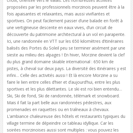
choix, orientée vers le valais. Les nombreuses activités
proposées par les professionnels morzinois peuvent être à la
fois apaisantes et relaxantes, mais aussi vivifiantes et
sportives. On peut facilement passer d’une balade en forêt à
une vertigineuse descente en eaux vives, d’un circuit de
découverte du patrimoine architectural à un vol en parapente.
Ici, une randonnée en VTT sur les 650 kilomètres d’itinéraires
balisés des Portes du Soleil peu se terminer aisément par une
sieste au milieu des alpages ! En hiver, Morzine devient la clef
du plus grand domaine skiable international : 650 km de
pistes, à cheval sur deux pays. La diversité des itinéraires y est
infini… Celle des activités aussi ! Et là encore Morzine a su
faire le lien entre celles d’hier et d’aujourd’hui, entre les plus
sportives et les plus dilettantes. Le ski est roi bien entendu…
Ski, Ski de fond, Ski de randonnée, télémark et snowboard.
Mais il fait la part belle aux randonnées pédestres, aux
promenades en raquettes ou en traîneaux à chevaux.
L’ambiance chaleureuse des hôtels et restaurants typiques du
village termine de dépeindre ce tableau idyllique. Car les
soirées morzinoises aussi sont multiples : vous pouvez les