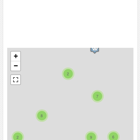
+
−
2
7
8
6
2
9