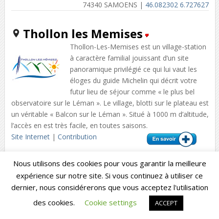
74340 SAMOENS |
46.082302 6.727627
Thollon les Memises
Thollon-Les-Memises est un village-station
à caractère familial jouissant d’un site
panoramique privilégié ce qui lui vaut les
éloges du guide Michelin qui décrit votre
futur lieu de séjour comme « le plus bel
observatoire sur le Léman ». Le village, blotti sur le plateau est
un véritable « Balcon sur le Léman ». Situé à 1000 m d’altitude,
l’accès en est très facile, en toutes saisons.
Site Internet
|
Contribution
74500 THOLLON LES MEMISES |
46.390034 6.713177
Nous utilisons des cookies pour vous garantir la meilleure
expérience sur notre site. Si vous continuez à utiliser ce
Praz sur Arly
dernier, nous considérerons que vous acceptez l'utilisation
Praz sur Arly, village de montagne
des cookies.
Cookie settings
ACCEPT
authentique à deux pas de la prestigieuse