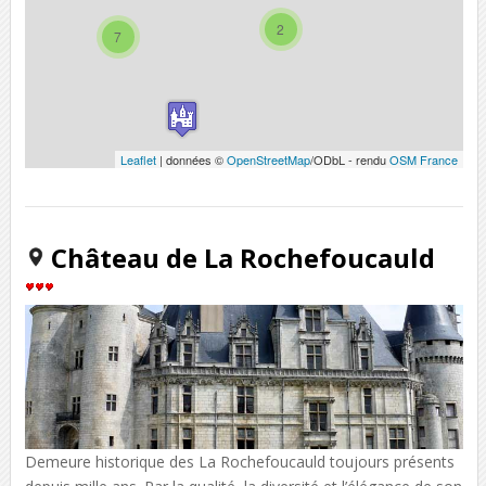
2
7
Leaflet
| données ©
OpenStreetMap
/ODbL - rendu
OSM France
Château de La Rochefoucauld
Demeure historique des La Rochefoucauld toujours présents