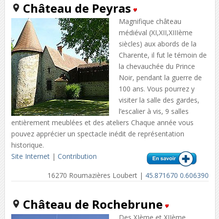
Château de Peyras
Magnifique château
médiéval (XI,XII,XIIIème
siècles) aux abords de la
Charente, il fut le témoin de
la chevauchée du Prince
Noir, pendant la guerre de
100 ans. Vous pourrez y
visiter la salle des gardes,
l’escalier à vis, 9 salles
entièrement meublées et des ateliers Chaque année vous
pouvez apprécier un spectacle inédit de représentation
historique.
Site Internet
|
Contribution
16270 Roumazières Loubert |
45.871670 0.606390
Château de Rochebrune
Des XIème et XIIème