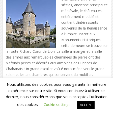
siècles, ancienne principauté
médiévale, le château est
entièrement meublé et
contient d’intéressants
souvenirs de la Renaissance
à l’Empire. Inscrit aux
Monuments Historiques,
cette demeure se trouve sur
la route Richard Cœur de Lion. La salle à manger et la salle
des armes aux remarquables cheminées de pierre ont des
plafonds peints et décorés aux armoiries des Princes de
Chabanais. Un grand escalier voûté nous mène vers le grand
salon et les antichambres qui conservent du mobilier,
souvenirs de voyages, tableaux rappelant les glorieuses
Nous utilisons des cookies pour vous garantir la meilleure
batailles du Général Comte Dupont.
expérience sur notre site. Si vous continuez à utiliser ce
Site Internet
|
Contribution
dernier, nous considérerons que vous acceptez l'utilisation
16150 Étagnac |
45.896671 0.787220
des cookies.
Cookie settings
ACCEPT