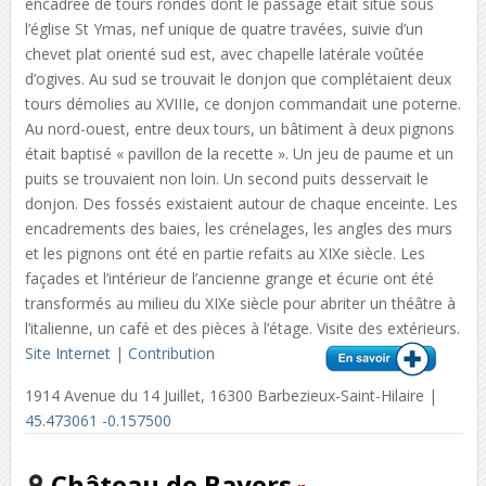
encadrée de tours rondes dont le passage était situé sous
l’église St Ymas, nef unique de quatre travées, suivie d’un
chevet plat orienté sud est, avec chapelle latérale voûtée
d’ogives. Au sud se trouvait le donjon que complétaient deux
tours démolies au XVIIIe, ce donjon commandait une poterne.
Au nord-ouest, entre deux tours, un bâtiment à deux pignons
était baptisé « pavillon de la recette ». Un jeu de paume et un
puits se trouvaient non loin. Un second puits desservait le
donjon. Des fossés existaient autour de chaque enceinte. Les
encadrements des baies, les crénelages, les angles des murs
et les pignons ont été en partie refaits au XIXe siècle. Les
façades et l’intérieur de l’ancienne grange et écurie ont été
transformés au milieu du XIXe siècle pour abriter un théâtre à
l’italienne, un café et des pièces à l’étage. Visite des extérieurs.
Site Internet
|
Contribution
1914 Avenue du 14 Juillet, 16300 Barbezieux-Saint-Hilaire |
45.473061 -0.157500
Château de Bayers