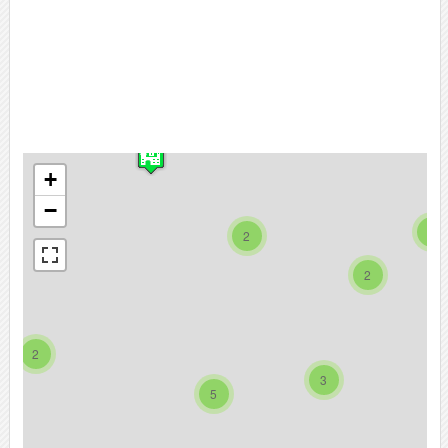
+
−
2
2
2
2
3
5