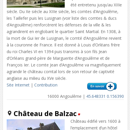
été entretenu jusqu’au XIIIe
siècle. Du Xe siècle au XIIIe siècle, les comtes d’Angoulême,
les Taillefer puis les Lusignan (voir liste des comtes & ducs
d’Angoulême) renforcèrent les défenses de la ville & les
agrandirent en englobant le quartier Saint Martial. En 1308, à
la mort de Gui Ier de Lusignan, le comté d’Angoulême revient
à la couronne de France. Il est donné à Louis d’Orléans frère
du roi Charles VI en 1394 puis transmis à son fils Jean
d’Orléans grand-père de Marguerite d’Angoulême et de
François Ier. Le comte Jean d’Angoulême va magnifiquement
agrandir le château comtal lors de son retour de captivité
anglaise au milieu du XVe siècle.
Site Internet
|
Contribution
16000 Angoulême |
45.648331 0.156390
Château de Balzac
Château édifié vers 1600 à
l’emplacement d’un hôtel