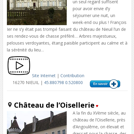
un seul regard suffisent
pour avoir envie d’y
séjourner une nuit, un
week-end ou plus ! François
Ier ne s’y était pas trompé faisant du château de Nieuil l’un de
ses rendez-vous de chasse préféré… Arbres majestueux,
pelouses verdoyantes, étang paisible participent au calme et à
la sérénité du lieu…
Site Internet
|
Contribution
16270 NIEUIL |
45.880798 0.520800
Château de l’Oisellerie
A la fin du XVème siècle, au
château de l’Oisellerie, près
d’Angoulême, on élevait et
dressait pour la chasse, des