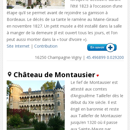
l’été 1823 à l’occasion d’une
étape qu’il se permet avant de rejoindre sa garnison à
Bordeaux. Le décès de sa tante le ramène au Maine-Giraud
en novembre 1827. Un petit musée a été installé dans la salle
à manger de la demeure (il est ouvert tous les jours, et l’on
peut aussi monter dans la « tour d’ivoire »).
Site Internet
|
Contribution
16250 Champagne-Vigny |
45.496899 0.029200
Château de Montausier
Le fief de Montausier est
attesté aux comtes
d’Angoulême Taillefer dès le
début du XIe siècle. Il est
érigé en baronnie et reste
aux Taillefer de Montausier
jusqu’en 1320 où il passe
aux Sainte-Maure par