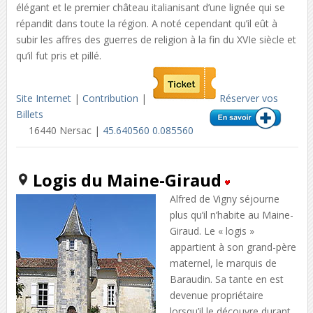
élégant et le premier château italianisant d’une lignée qui se
répandit dans toute la région. A noté cependant qu’il eût à
subir les affres des guerres de religion à la fin du XVIe siècle et
qu’il fut pris et pillé.
Site Internet
|
Contribution
|
Réserver vos
Billets
16440 Nersac |
45.640560 0.085560
Logis du Maine-Giraud
Alfred de Vigny séjourne
plus qu’il n’habite au Maine-
Giraud. Le « logis »
appartient à son grand-père
maternel, le marquis de
Baraudin. Sa tante en est
devenue propriétaire
lorsqu’il le découvre durant