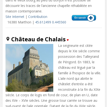
dans le vieux bourg au pied du donjon il est possible de
découvrir les traces de l’ancienne chapelle réhabilitée en
maison contemporaine.
Site Internet
|
Contribution
16380 Marthon |
45.612499 0.445560
Château de Chalais
La seigneurie est citée
depuis le XIe siècle comme
possession des Talleyrand
de Périgord. En 1883, le
château est légué par la
famille à l’hospice de la ville.
L’aile nord qui abrite le
châtelet d’entrée a été
reconstruite à la fin du XIXe
siècle. Le corps de logis en fond de cour, de plan en U, date
des XVe – XVIe siècles. Une grosse tour carrée se trouve au
sud-ouest de l’aile orientale. Datant de la fin du XVIe siècle,