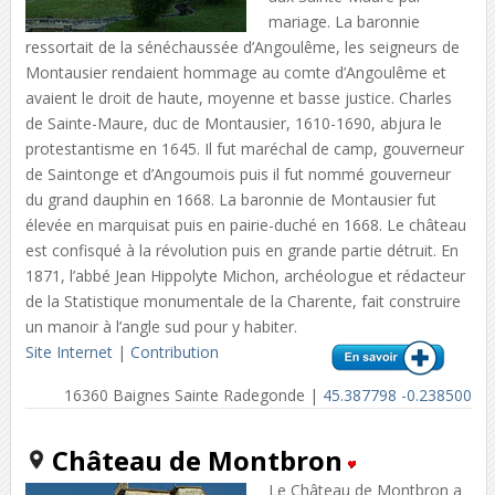
mariage. La baronnie
ressortait de la sénéchaussée d’Angoulême, les seigneurs de
Montausier rendaient hommage au comte d’Angoulême et
avaient le droit de haute, moyenne et basse justice. Charles
de Sainte-Maure, duc de Montausier, 1610-1690, abjura le
protestantisme en 1645. Il fut maréchal de camp, gouverneur
de Saintonge et d’Angoumois puis il fut nommé gouverneur
du grand dauphin en 1668. La baronnie de Montausier fut
élevée en marquisat puis en pairie-duché en 1668. Le château
est confisqué à la révolution puis en grande partie détruit. En
1871, l’abbé Jean Hippolyte Michon, archéologue et rédacteur
de la Statistique monumentale de la Charente, fait construire
un manoir à l’angle sud pour y habiter.
Site Internet
|
Contribution
16360 Baignes Sainte Radegonde |
45.387798 -0.238500
Château de Montbron
Le Château de Montbron a