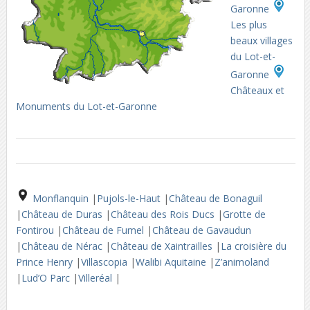
Garonne
Les plus
beaux villages
du Lot-et-
Garonne
Châteaux et
Monuments du Lot-et-Garonne
Monflanquin
|
Pujols-le-Haut
|
Château de Bonaguil
|
Château de Duras
|
Château des Rois Ducs
|
Grotte de
Fontirou
|
Château de Fumel
|
Château de Gavaudun
|
Château de Nérac
|
Château de Xaintrailles
|
La croisière du
Prince Henry
|
Villascopia
|
Walibi Aquitaine
|
Z’animoland
|
Lud’O Parc
|
Villeréal
|