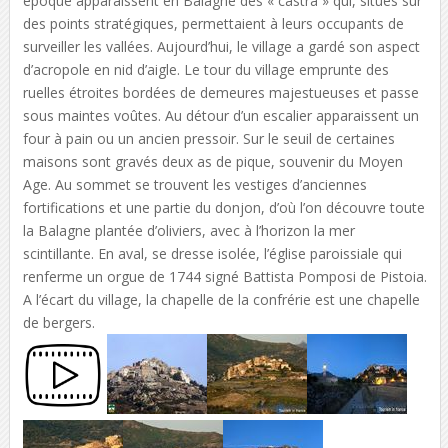
époque apparaissent en Balagne des « castra » qui, situés sur
des points stratégiques, permettaient à leurs occupants de
surveiller les vallées. Aujourd’hui, le village a gardé son aspect
d’acropole en nid d’aigle. Le tour du village emprunte des
ruelles étroites bordées de demeures majestueuses et passe
sous maintes voûtes. Au détour d’un escalier apparaissent un
four à pain ou un ancien pressoir. Sur le seuil de certaines
maisons sont gravés deux as de pique, souvenir du Moyen
Age. Au sommet se trouvent les vestiges d’anciennes
fortifications et une partie du donjon, d’où l’on découvre toute
la Balagne plantée d’oliviers, avec à l’horizon la mer
scintillante. En aval, se dresse isolée, l’église paroissiale qui
renferme un orgue de 1744 signé Battista Pomposi de Pistoia.
A l’écart du village, la chapelle de la confrérie est une chapelle
de bergers.