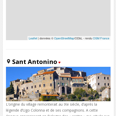
Leaflet
| données ©
OpenStreetMap
/ODbL - rendu
OSM France
Sant Antonino
L’origine du village remonterait au IXe siècle, d’après la
légende d’Ugo Colonna et de ses compagnons. A cette