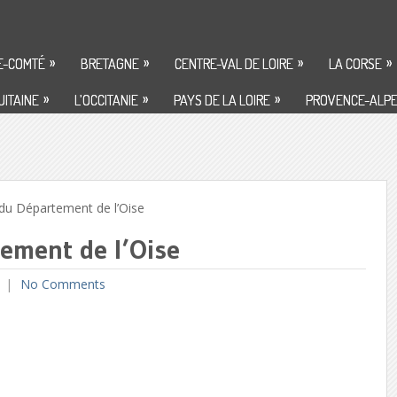
»
»
»
»
E-COMTÉ
BRETAGNE
CENTRE-VAL DE LOIRE
LA CORSE
»
»
»
ITAINE
L’OCCITANIE
PAYS DE LA LOIRE
PROVENCE-ALPE
du Département de l’Oise
tement de l’Oise
No Comments