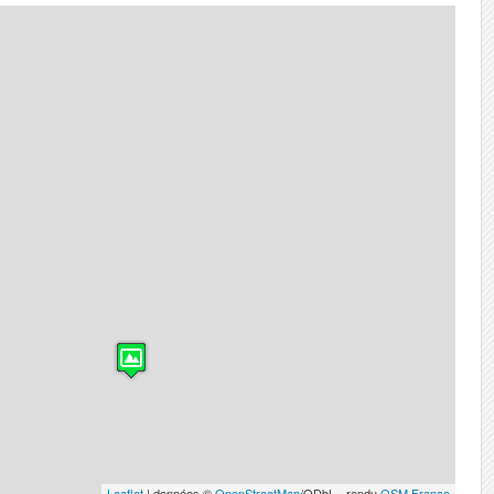
Leaflet
| données ©
OpenStreetMap
/ODbL - rendu
OSM France