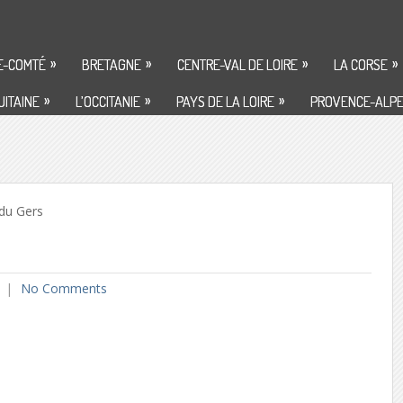
»
»
»
»
E-COMTÉ
BRETAGNE
CENTRE-VAL DE LOIRE
LA CORSE
»
»
»
ITAINE
L’OCCITANIE
PAYS DE LA LOIRE
PROVENCE-ALPE
du Gers
No Comments