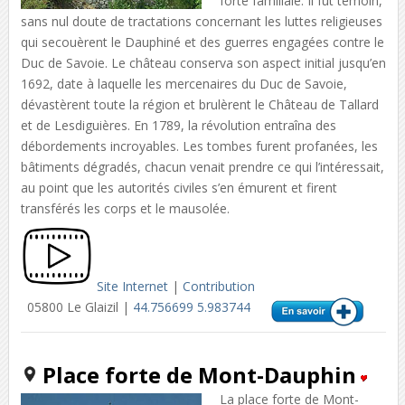
forte familiale. Il fut témoin,
sans nul doute de tractations concernant les luttes religieuses
qui secouèrent le Dauphiné et des guerres engagées contre le
Duc de Savoie. Le château conserva son aspect initial jusqu’en
1692, date à laquelle les mercenaires du Duc de Savoie,
dévastèrent toute la région et brulèrent le Château de Tallard
et de Lesdiguières. En 1789, la révolution entraîna des
débordements incroyables. Les tombes furent profanées, les
bâtiments dégradés, chacun venait prendre ce qui l’intéressait,
au point que les autorités civiles s’en émurent et firent
transférés les corps et le mausolée.
Site Internet
|
Contribution
05800 Le Glaizil |
44.756699 5.983744
Place forte de Mont-Dauphin
La place forte de Mont-