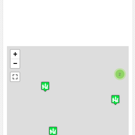
+
−
2