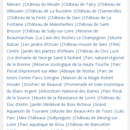
Menars
|
Château du Moulin
|
Château de Talcy
|
Château de
Villesavin
|
Château de La Bussière
|
Château de Chamerolles
|
Château de la Ferté
|
Château de Gien
|
Château de La
Fontaine
|
Château de Malesherbes
|
Château de Saint-
Brisson
|
Château de Sully-sur-Loire
|
Réserve de
Beaumarchais
|
La Cave des Roches Le Champignon
|
Musée
Balzac
|
Les Jardins d’Orsan
|
Château-musée de Gien
|
FRAC
Centre
|
Jardin des plantes d’Orléans
|
Château du Clos Lucé
|
Le domaine de George Sand à Nohant
|
Parc naturel régional
de la Brenne
|
Réserve zoologique de la Haute Touche
|
Parc
Floral d’Apremont-sur-Allier
|
Abbaye de Noirlac
|
Parc de
loisirs Center Parcs Sologne
|
Maison de la Magie Robert
Houdin
|
ZooParc de Beauval
|
Promenade en train touristique
du Blanc-Argent
|
Arboretum National des Barres
|
Parc floral
de la Source
|
Musée de la Résistance de Lorris
|
Château du
Duc d’Antin
|
Jardin Médiéval de Bois-Richeux
|
Grand
Aquarium de Touraine
|
Musée des Beaux-Arts de Tours
|
Lulu
Parc
|
Mini-Châteaux
|
Sullyvagues
|
Château de Meung-sur-
Loire
|
Parc aquatique de Brou
|
Château de Blancafort