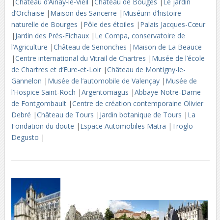
|
Château d’Ainay-le-Vieil
|
Château de Bouges
|
Le jardin
d’Orchaise
|
Maison des Sancerre
|
Muséum d’histoire
naturelle de Bourges
|
Pôle des étoiles
|
Palais Jacques-Cœur
|
Jardin des Prés-Fichaux
|
Le Compa, conservatoire de
l’Agriculture
|
Château de Senonches
|
Maison de La Beauce
|
Centre international du Vitrail de Chartres
|
Musée de l’école
de Chartres et d’Eure-et-Loir
|
Château de Montigny-le-
Gannelon
|
Musée de l’automobile de Valençay
|
Musée de
l’Hospice Saint-Roch
|
Argentomagus
|
Abbaye Notre-Dame
de Fontgombault
|
Centre de création contemporaine Olivier
Debré
|
Château de Tours
|
Jardin botanique de Tours
|
La
Fondation du doute
|
Espace Automobiles Matra
|
Troglo
Degusto
|