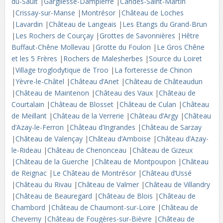
du-Sault
|
Gargilesse-Dampierre
|
Candes-Saint-Martin
|
Crissay-sur-Manse
|
Montrésor
|
Château de Loches
|
Lavardin
|
Château de Langeais
|
Les Etangs du Grand-Brun
|
Les Rochers de Courçay
|
Grottes de Savonnières
|
Hêtre
Buffaut-Chêne Mollevau
|
Grotte du Foulon
|
Le Gros Chêne
et les 5 Frères
|
Rochers de Malesherbes
|
Source du Loiret
|
Village troglodytique de Troo
|
La forteresse de Chinon
|
Yèvre-le-Châtel
|
Château d’Anet
|
Château de Châteaudun
|
Château de Maintenon
|
Château des Vaux
|
Château de
Courtalain
|
Château de Blosset
|
Château de Culan
|
Château
de Meillant
|
Château de la Verrerie
|
Château d’Argy
|
Château
d’Azay-le-Ferron
|
Château d’Ingrandes
|
Château de Sarzay
|
Château de Valençay
|
Château d’Amboise
|
Château d’Azay-
le-Rideau
|
Château de Chenonceau
|
Château de Gizeux
|
Château de la Guerche
|
Château de Montpoupon
|
Château
de Reignac
|
Le Château de Montrésor
|
Château d’Ussé
|
Château du Rivau
|
Château de Valmer
|
Château de Villandry
|
Château de Beauregard
|
Château de Blois
|
Château de
Chambord
|
Château de Chaumont-sur-Loire
|
Château de
Cheverny
|
Château de Fougères-sur-Bièvre
|
Château de