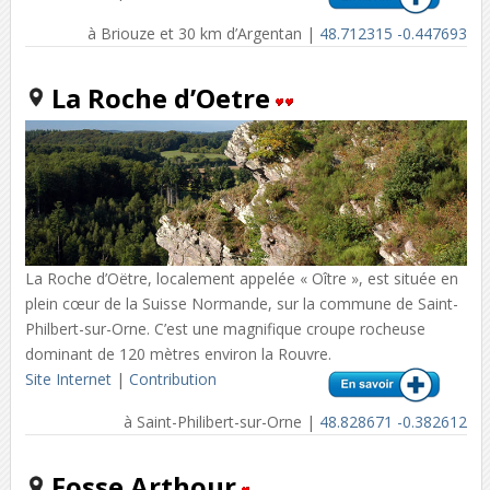
à Briouze et 30 km d’Argentan |
48.712315 -0.447693
La Roche d’Oetre
La Roche d’Oëtre, localement appelée « Oître », est située en
plein cœur de la Suisse Normande, sur la commune de Saint-
Philbert-sur-Orne. C’est une magnifique croupe rocheuse
dominant de 120 mètres environ la Rouvre.
Site Internet
|
Contribution
à Saint-Philibert-sur-Orne |
48.828671 -0.382612
Fosse Arthour