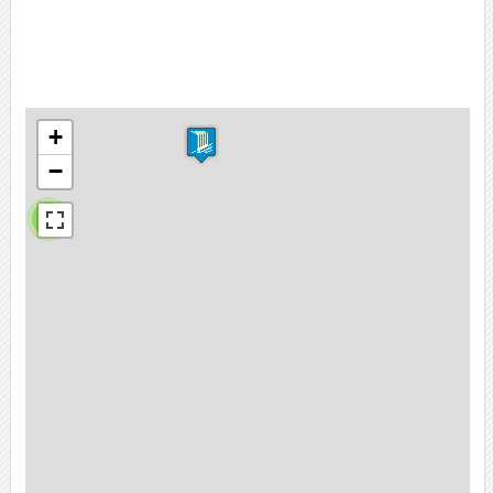
+
−
2