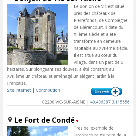
Le donjon de Vic est situé
près des châteaux de
Pierrefonds, de Compiègne,
de Blérancourt. Il date du
XIIème siècle et a été
transformé en demeure
habitable au XVIIème siècle.
Il est situé au cœur du
village, dans un parc de 5
hectares. Sur plongeant ses douves, a été construit au
XVIIIème un château et aménagé un élégant jardin à la
Française.
Site Internet
|
Contribution
02290 VIC-SUR-AISNE |
49.406387 3.115556
Le Fort de Condé
Très bel exemple de
l’architecture militaire de la