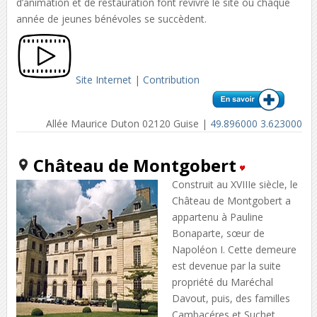
d’animation et de restauration font revivre le site où chaque
année de jeunes bénévoles se succèdent.
Site Internet
|
Contribution
Allée Maurice Duton 02120 Guise |
49.896000 3.623000
Château de Montgobert
Construit au XVIIIe siècle, le
Château de Montgobert a
appartenu à Pauline
Bonaparte, sœur de
Napoléon I. Cette demeure
est devenue par la suite
propriété du Maréchal
Davout, puis, des familles
Cambacéres et Suchet