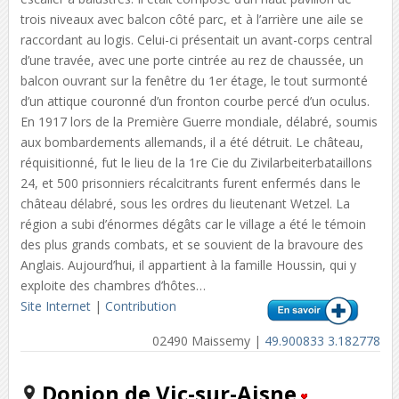
trois niveaux avec balcon côté parc, et à l’arrière une aile se
raccordant au logis. Celui-ci présentait un avant-corps central
d’une travée, avec une porte cintrée au rez de chaussée, un
balcon ouvrant sur la fenêtre du 1er étage, le tout surmonté
d’un attique couronné d’un fronton courbe percé d’un oculus.
En 1917 lors de la Première Guerre mondiale, délabré, soumis
aux bombardements allemands, il a été détruit. Le château,
réquisitionné, fut le lieu de la 1re Cie du Zivilarbeiterbataillons
24, et 500 prisonniers récalcitrants furent enfermés dans le
château délabré, sous les ordres du lieutenant Wetzel. La
région a subi d’énormes dégâts car le village a été le témoin
des plus grands combats, et se souvient de la bravoure des
Anglais. Aujourd’hui, il appartient à la famille Houssin, qui y
exploite des chambres d’hôtes…
Site Internet
|
Contribution
02490 Maissemy |
49.900833 3.182778
Donjon de Vic-sur-Aisne