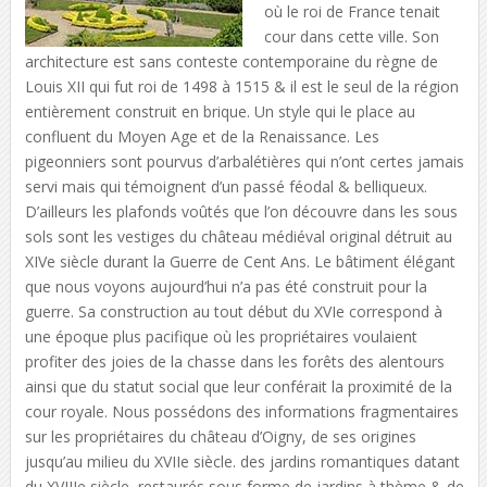
où le roi de France tenait
cour dans cette ville. Son
architecture est sans conteste contemporaine du règne de
Louis XII qui fut roi de 1498 à 1515 & il est le seul de la région
entièrement construit en brique. Un style qui le place au
confluent du Moyen Age et de la Renaissance. Les
pigeonniers sont pourvus d’arbalétières qui n’ont certes jamais
servi mais qui témoignent d’un passé féodal & belliqueux.
D’ailleurs les plafonds voûtés que l’on découvre dans les sous
sols sont les vestiges du château médiéval original détruit au
XIVe siècle durant la Guerre de Cent Ans. Le bâtiment élégant
que nous voyons aujourd’hui n’a pas été construit pour la
guerre. Sa construction au tout début du XVIe correspond à
une époque plus pacifique où les propriétaires voulaient
profiter des joies de la chasse dans les forêts des alentours
ainsi que du statut social que leur conférait la proximité de la
cour royale. Nous possédons des informations fragmentaires
sur les propriétaires du château d’Oigny, de ses origines
jusqu’au milieu du XVIIe siècle. des jardins romantiques datant
du XVIIIe siècle, restaurés sous forme de jardins à thème & de