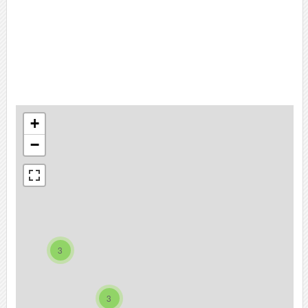
+
−
3
3