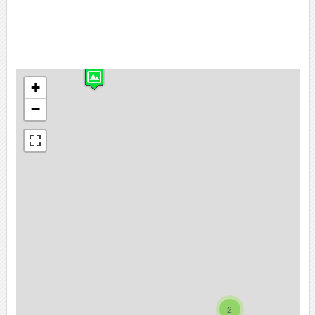
+
−
2