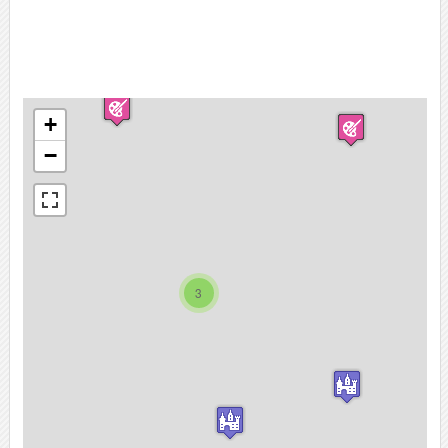
+
−
3