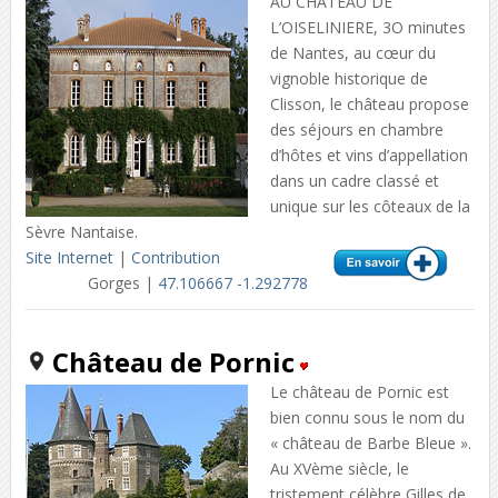
AU CHATEAU DE
L’OISELINIERE, 3O minutes
de Nantes, au cœur du
vignoble historique de
Clisson, le château propose
des séjours en chambre
d’hôtes et vins d’appellation
dans un cadre classé et
unique sur les côteaux de la
Sèvre Nantaise.
Site Internet
|
Contribution
Gorges |
47.106667 -1.292778
Château de Pornic
Le château de Pornic est
bien connu sous le nom du
« château de Barbe Bleue ».
Au XVème siècle, le
tristement célèbre Gilles de