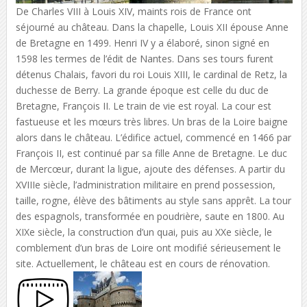
De Charles VIII à Louis XIV, maints rois de France ont
séjourné au château. Dans la chapelle, Louis XII épouse Anne
de Bretagne en 1499. Henri IV y a élaboré, sinon signé en
1598 les termes de l’édit de Nantes. Dans ses tours furent
détenus Chalais, favori du roi Louis XIII, le cardinal de Retz, la
duchesse de Berry. La grande époque est celle du duc de
Bretagne, François II. Le train de vie est royal. La cour est
fastueuse et les mœurs très libres. Un bras de la Loire baigne
alors dans le château. L’édifice actuel, commencé en 1466 par
François II, est continué par sa fille Anne de Bretagne. Le duc
de Mercœur, durant la ligue, ajoute des défenses. A partir du
XVIIIe siècle, l’administration militaire en prend possession,
taille, rogne, élève des bâtiments au style sans apprêt. La tour
des espagnols, transformée en poudrière, saute en 1800. Au
XIXe siècle, la construction d’un quai, puis au XXe siècle, le
comblement d’un bras de Loire ont modifié sérieusement le
site. Actuellement, le château est en cours de rénovation.