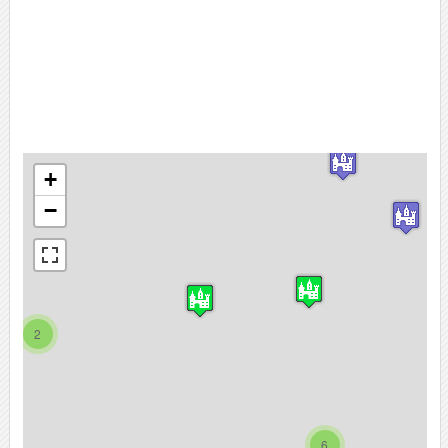
+
−
2
6