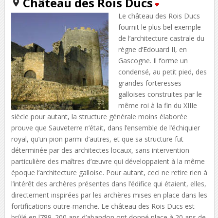
Château des Rois Ducs
Le château des Rois Ducs
fournit le plus bel exemple
de l’architecture castrale du
règne d’Edouard II, en
Gascogne. Il forme un
condensé, au petit pied, des
grandes forteresses
galloises construites par le
même roi à la fin du XIIIe
siècle pour autant, la structure générale moins élaborée
prouve que Sauveterre n’était, dans l’ensemble de l’échiquier
royal, qu’un pion parmi d’autres, et que sa structure fut
déterminée par des architectes locaux, sans intervention
particulière des maîtres d’œuvre qui développaient à la même
époque l’architecture galloise. Pour autant, ceci ne retire rien à
l’intérêt des archères présentes dans l’édifice qui étaient, elles,
directement inspirées par les archères mises en place dans les
fortifications outre-manche. Le château des Rois Ducs est
brûlé en l789. 200 ans d’abandon ont donné place à 20 ans de