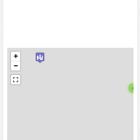
+
−
4