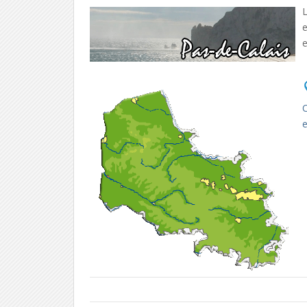
L
e
C