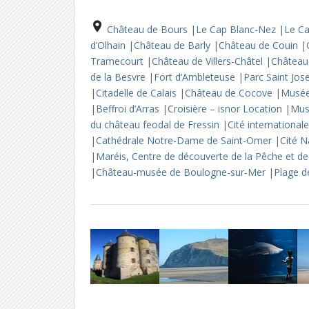
Château de Bours
|
Le Cap Blanc-Nez
|
Le C
d’Olhain
|
Château de Barly
|
Château de Couin
|
Tramecourt
|
Château de Villers-Châtel
|
Château
de la Besvre
|
Fort d’Ambleteuse
|
Parc Saint Jos
|
Citadelle de Calais
|
Château de Cocove
|
Musée
|
Beffroi d’Arras
|
Croisière – isnor Location
|
Mus
du château feodal de Fressin
|
Cité international
|
Cathédrale Notre-Dame de Saint-Omer
|
Cité 
|
Maréis, Centre de découverte de la Pêche et d
|
Château-musée de Boulogne-sur-Mer
|
Plage 