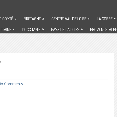
»
»
»
»
E-COMTÉ
BRETAGNE
CENTRE-VAL DE LOIRE
LA CORSE
»
»
»
ITAINE
L’OCCITANIE
PAYS DE LA LOIRE
PROVENCE-ALPE
)
o Comments