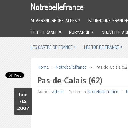
Notrebellefrance
»
AUVERGNE-RHÔNE-ALPES
BOURGOGNE-FRANCH
»
»
ÎLE-DE-FRANCE
NORMANDIE
NOUVELLE-AQU
»
»
LES CARTES DE FRANCE
LES TOP DE FRANCE
Home
»
Notrebellefrance
» Pas-de-Calais (62
Pas-de-Calais (62)
Author:
Admin
|
Posted In
Notrebellefrance
N
Juin
04
2007