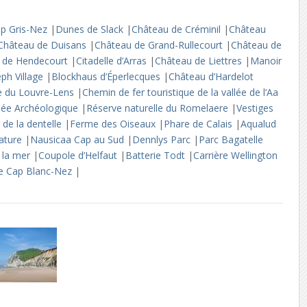
ap Gris-Nez
|
Dunes de Slack
|
Château de Créminil
|
Château
Château de Duisans
|
Château de Grand-Rullecourt
|
Château de
 de Hendecourt
|
Citadelle d’Arras
|
Château de Liettres
|
Manoir
eph Village
|
Blockhaus d’Éperlecques
|
Château d’Hardelot
 du Louvre-Lens
|
Chemin de fer touristique de la vallée de l’Aa
ée Archéologique
|
Réserve naturelle du Romelaere
|
Vestiges
e de la dentelle
|
Ferme des Oiseaux
|
Phare de Calais
|
Aqualud
Nature
|
Nausicaa Cap au Sud
|
Dennlys Parc
|
Parc Bagatelle
e la mer
|
Coupole d’Helfaut
|
Batterie Todt
|
Carrière Wellington
de Cap Blanc-Nez
|